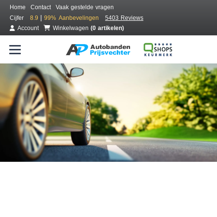
Home
Contact
Vaak gestelde vragen
|
Cijfer
8.9
99%
Aanbevelingen
5403 Reviews
Account
Winkelwagen
(0 artikelen)
Bestel voordelig banden online
Gratis bezorgd of montage bij jou in de buurt
Seizoen:
Merken:
Breedte:
Hoogte:
Inch: