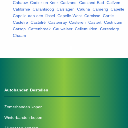
Cabauw
,
Cadier en Keer
,
Cadzand
,
Cadzand-Bad
,
Calfven
,
Californië
,
Callantsoog
,
Calslagen
,
Caluna
,
Camerig
,
Capelle
,
Capelle aan den IJssel
,
Capelle-West
,
Carnisse
,
Cartils
,
Castelre
,
Castelré
,
Castenray
,
Casteren
,
Castert
,
Castricum
,
Catsop
,
Cattenbroek
,
Cauwelaer
,
Cellemuiden
,
Ceresdorp
,
Chaam
,
Autobanden Bestellen
Zomerbanden kopen
Winterbanden kopen
All-season banden