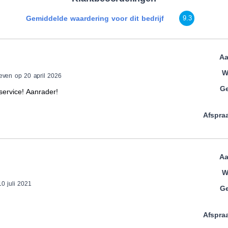
Gemiddelde waardering voor dit bedrijf
9.3
Aa
W
even op 20 april 2026
Ge
service! Aanrader!
Afspra
Aa
W
0 juli 2021
Ge
Afspra