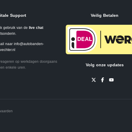
itale Support
Veilig Betalen
k gebruik van de
live chat
tsonderin.
ail naar
info@autobanden-
svechter.nl
 reageren op werkdagen doorgaans
Volg onze updates
en enkele uren.
waarden