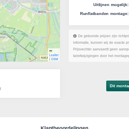
Uitlijnen mogelijk:
Runflatbanden montage:
De getoonde prijzen zijn richtpr
informatie, kunnen wij de exacte p
Prijsvechter aanvaardt geen aanspr
Leaflet
tariefwijzigingen door het montage
|
OSM
Dit monta
d
Klantbeoordelingen