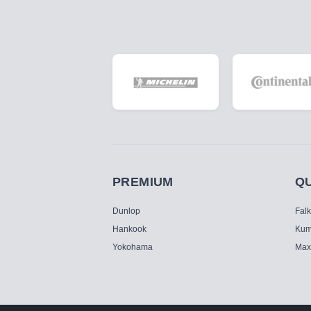
PREMIUM
Q
Dunlop
Fal
Hankook
Kum
Yokohama
Max