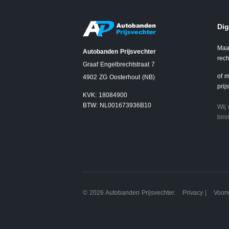
Dig
Maa
Autobanden Prijsvechter
rech
Graaf Engelbrechtstraat 7
of m
4902 ZG Oosterhout (NB)
prij
KVK: 18084900
BTW: NL001673936B10
Wij
binn
© 2026 Autobanden Prijsvechter.
Privacy
|
Voor