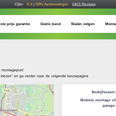
Cijfer
8.9
|
99%
Aanbevelingen
5403 Reviews
ste prijs garantie
Gratis band
Stalen velgen
Monta
it montagepunt
t kiezen" en ga verder naar de volgende keuzepagina
Bedrijfsnaam:
Mobiele montage of
garage: