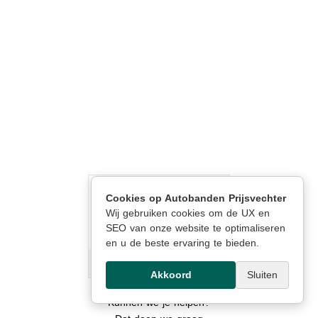
Cookies op Autobanden Prijsvechter
Wij gebruiken cookies om de UX en
SEO van onze website te optimaliseren
8.9
/
10
5.412 reviews
en u de beste ervaring te bieden.
Akkoord
Sluiten
Kunnen we je helpen?