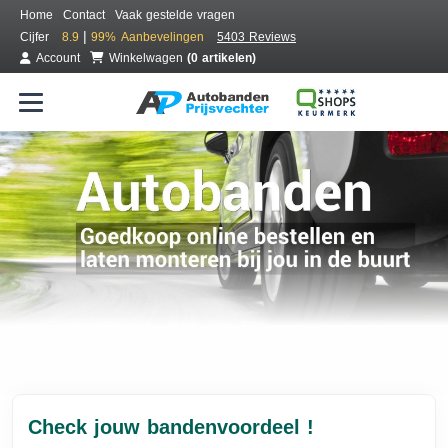
Home
Contact
Vaak gestelde vragen
|
Cijfer
8.9
99%
Aanbevelingen
5403 Reviews
Account
Winkelwagen
(0 artikelen)
Check jouw bandenvoordeel !