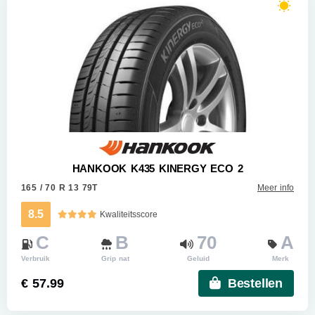
HANKOOK K435 KINERGY ECO 2
165 / 70 R 13 79T
Meer info
8.5
Kwaliteitsscore
C
B
70
A
Verbruik
Grip nat
Geluid
Merk
€ 57.99
Bestellen