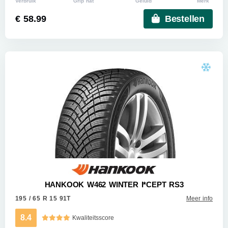
Verbruik
Grip nat
Geluid
Merk
€ 58.99
Bestellen
HANKOOK W462 WINTER I*CEPT RS3
195 / 65 R 15 91T
Meer info
8.4
Kwaliteitsscore