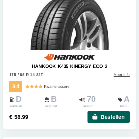
HANKOOK K435 KINERGY ECO 2
175 / 65 R 14 82T
Meer info
8.4
Kwaliteitsscore
D
B
70
A
Verbruik
Grip nat
Geluid
Merk
€ 58.99
Bestellen