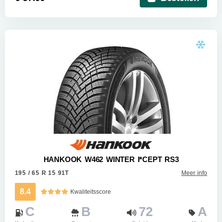
HANKOOK W462 WINTER I*CEPT RS3
195 / 65 R 15 91T
Meer info
8.4
Kwaliteitsscore
C
B
72
A