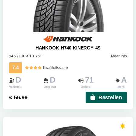
HANKOOK H740 KINERGY 4S
145 / 80 R 13 75T
Meer info
7.4
Kwaliteitsscore
D
D
71
A
Verbruik
Grip nat
Geluid
Merk
€ 56.99
Bestellen