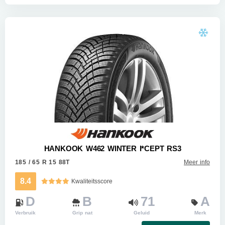
HANKOOK W462 WINTER I*CEPT RS3
185 / 65 R 15 88T
Meer info
8.4
Kwaliteitsscore
D
B
71
A
Verbruik
Grip nat
Geluid
Merk