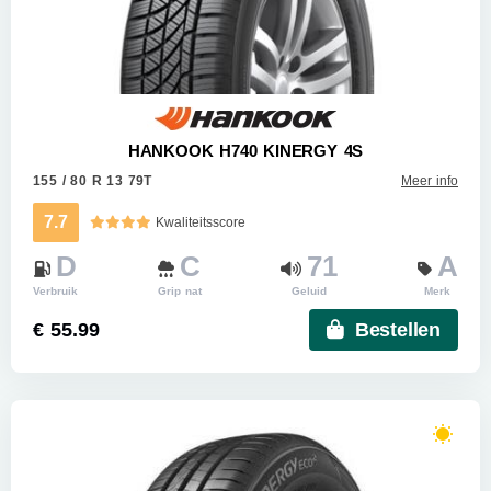
HANKOOK H740 KINERGY 4S
155 / 80 R 13 79T
Meer info
7.7
Kwaliteitsscore
D
C
71
A
Verbruik
Grip nat
Geluid
Merk
€ 55.99
Bestellen