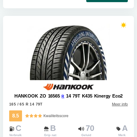
HANKOOK ZO 16565
14 79T K435 Kinergy Eco2
R
165 / 65 R 14 79T
Meer info
8.5
Kwaliteitsscore
C
B
70
A
Verbruik
Grip nat
Geluid
Merk