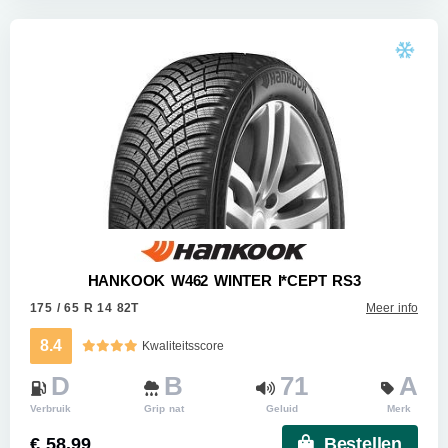
HANKOOK W462 WINTER I*CEPT RS3
175 / 65 R 14 82T
Meer info
8.4
Kwaliteitsscore
D
B
71
A
Verbruik
Grip nat
Geluid
Merk
€ 58.99
Bestellen