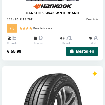
HANKOOK W442 WINTERBAND
155 / 80 R 13 79T
Meer info
7.3
Kwaliteitsscore
E
D
71
A
Verbruik
Grip nat
Geluid
Merk
€ 55.99
Bestellen