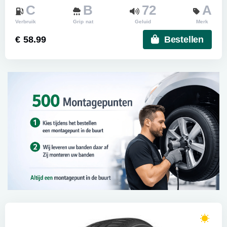
C
B
72
A
Verbruik
Grip nat
Geluid
Merk
€ 58.99
Bestellen