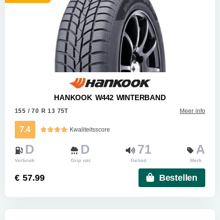
HANKOOK W442 WINTERBAND
155 / 70 R 13 75T
Meer info
7.4
Kwaliteitsscore
D
D
71
A
Verbruik
Grip nat
Geluid
Merk
€ 57.99
Bestellen