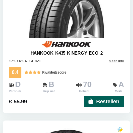
HANKOOK K435 KINERGY ECO 2
175 / 65 R 14 82T
Meer info
8.4
Kwaliteitsscore
D
B
70
A
Verbruik
Grip nat
Geluid
Merk
€ 55.99
Bestellen