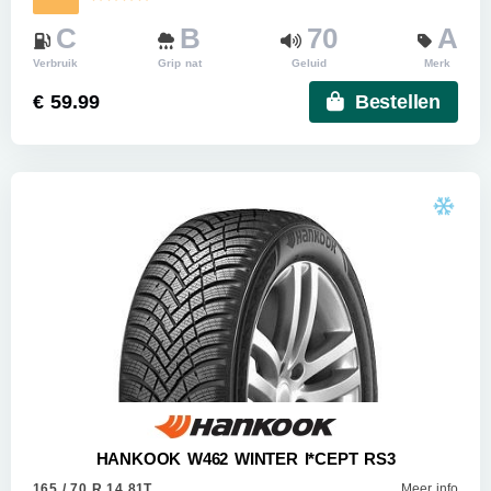
C
B
70
A
Verbruik
Grip nat
Geluid
Merk
€ 59.99
Bestellen
HANKOOK W462 WINTER I*CEPT RS3
165 / 70 R 14 81T
Meer info