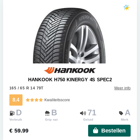
HANKOOK H750 KINERGY 4S SPEC2
165 / 65 R 14 79T
Meer info
8.4
Kwaliteitsscore
D
B
71
A
Verbruik
Grip nat
Geluid
Merk
€ 59.99
Bestellen