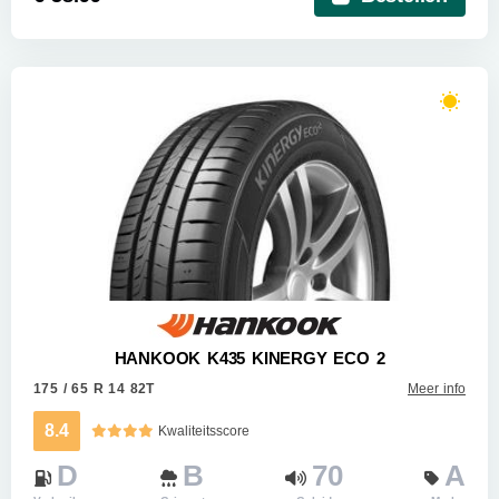
HANKOOK K435 KINERGY ECO 2
175 / 65 R 14 82T
Meer info
8.4
Kwaliteitsscore
D
B
70
A