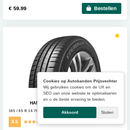
€ 59.99
Bestellen
Cookies op Autobanden Prijsvechter
Wij gebruiken cookies om de UX en
SEO van onze website te optimaliseren
en u de beste ervaring te bieden.
HANKOOK K435 KINERGY ECO 2
165 / 65 R 14 79T
Meer info
Akkoord
Sluiten
8.5
Kwaliteitsscore