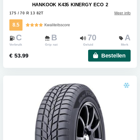
HANKOOK K435 KINERGY ECO 2
175 / 70 R 13 82T
Meer info
8.5
Kwaliteitsscore
C
B
70
A
Verbruik
Grip nat
Geluid
Merk
€ 53.99
Bestellen