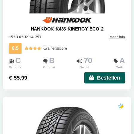
HANKOOK K435 KINERGY ECO 2
155 / 65 R 14 75T
Meer info
8.5
Kwaliteitsscore
C
B
70
A
Verbruik
Grip nat
Geluid
Merk
€ 55.99
Bestellen