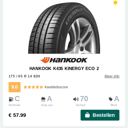
HANKOOK K435 KINERGY ECO 2
175 / 65 R 14 82H
Meer info
9.0
Kwaliteitsscore
C
A
70
A
Verbruik
Grip nat
Geluid
Merk
€ 57.99
Bestellen