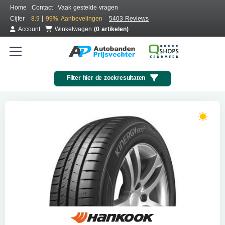
Home
Contact
Vaak gestelde vragen
|
Cijfer
8.9
99%
Aanbevelingen
5403 Reviews
Account
Winkelwagen
(0 artikelen)
Filter hier de zoekresultaten