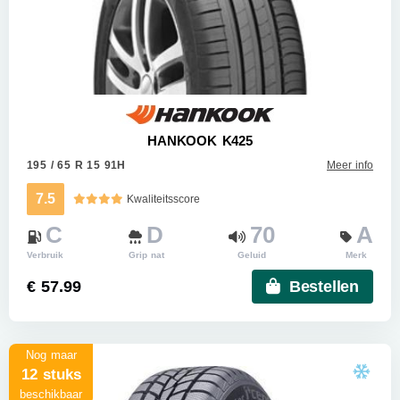
HANKOOK K425
195 / 65 R 15 91H
Meer info
7.5
Kwaliteitsscore
C
D
70
A
Verbruik
Grip nat
Geluid
Merk
€ 57.99
Bestellen
Nog maar
12 stuks
beschikbaar