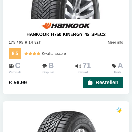
HANKOOK H750 KINERGY 4S SPEC2
175 / 65 R 14 82T
Meer info
8.5
Kwaliteitsscore
C
B
71
A
Verbruik
Grip nat
Geluid
Merk
€ 56.99
Bestellen