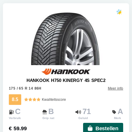
HANKOOK H750 KINERGY 4S SPEC2
175 / 65 R 14 86H
Meer info
8.5
Kwaliteitsscore
C
B
71
A
Verbruik
Grip nat
Geluid
Merk
€ 59.99
Bestellen