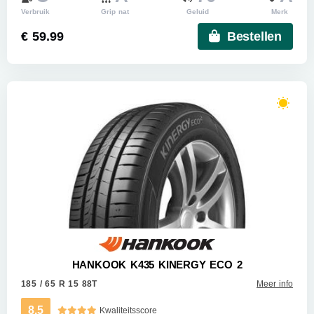
Verbruik
Grip nat
Geluid
Merk
€ 59.99
Bestellen
HANKOOK K435 KINERGY ECO 2
185 / 65 R 15 88T
Meer info
8.5
Kwaliteitsscore