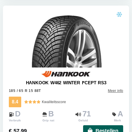
HANKOOK W462 WINTER I*CEPT RS3
185 / 65 R 15 88T
Meer info
8.4
Kwaliteitsscore
D
B
71
A
Verbruik
Grip nat
Geluid
Merk
€ 57.99
Bestellen