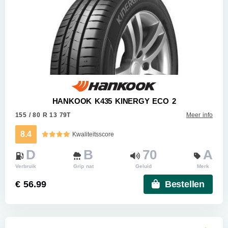
HANKOOK K435 KINERGY ECO 2
155 / 80 R 13 79T
Meer info
8.4
Kwaliteitsscore
D
B
70
A
Verbruik
Grip nat
Geluid
Merk
€ 56.99
Bestellen