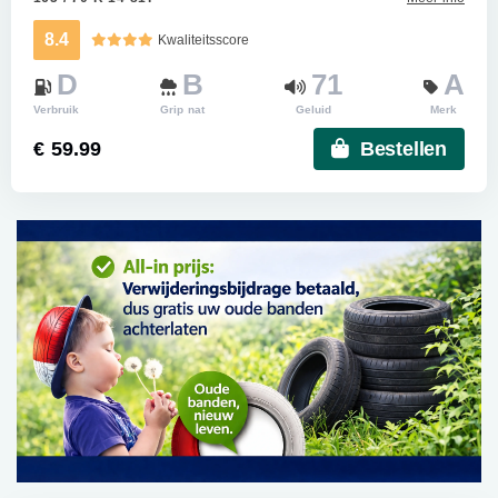
8.4
Kwaliteitsscore
D
B
71
A
Verbruik
Grip nat
Geluid
Merk
€ 59.99
Bestellen