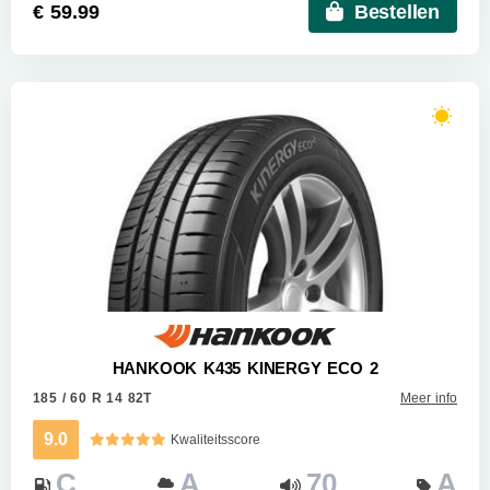
€ 59.99
Bestellen
HANKOOK K435 KINERGY ECO 2
185 / 60 R 14 82T
Meer info
9.0
Kwaliteitsscore
C
A
70
A