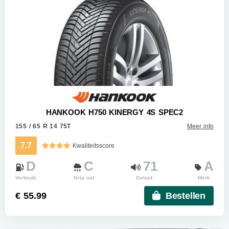
HANKOOK H750 KINERGY 4S SPEC2
155 / 65 R 14 75T
Meer info
7.7
Kwaliteitsscore
D
C
71
A
Verbruik
Grip nat
Geluid
Merk
€ 55.99
Bestellen