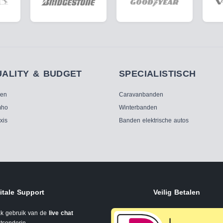
UALITY & BUDGET
SPECIALISTISCH
ken
Caravanbanden
ho
Winterbanden
xis
Banden elektrische autos
itale Support
Veilig Betalen
k gebruik van de
live chat
tsonderin.