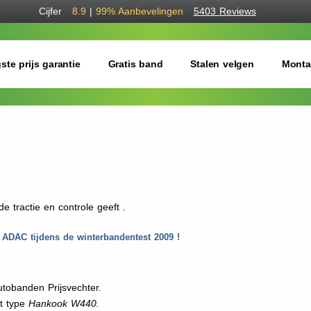
Cijfer
8.9
|
99%
Aanbevelingen
5403 Reviews
ste prijs garantie
Gratis band
Stalen velgen
Monta
 tractie en controle geeft .
ADAC tijdens de winterbandentest 2009 !
tobanden Prijsvechter.
et type
Hankook W440.