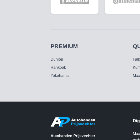
PREMIUM
Q
Dunlop
Fal
Hankook
Kum
Yokohama
Max
Dig
Maa
Autobanden Prijsvechter
rech