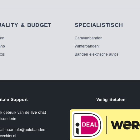
UALITY & BUDGET
SPECIALISTISCH
ken
Caravanbanden
ho
Winterbanden
xis
Banden elektrische autos
itale Support
Veilig Betalen
k gebruik van de
live chat
tsonderin.
ail naar
info@autobanden-
svechter.nl