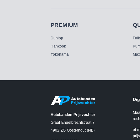
PREMIUM
Q
Dunlop
Fal
Hankook
Kum
Yokohama
Max
Dig
Maa
Autobanden Prijsvechter
rech
Graaf Engelbrechtstraat 7
of m
4902 ZG Oosterhout (NB)
prij