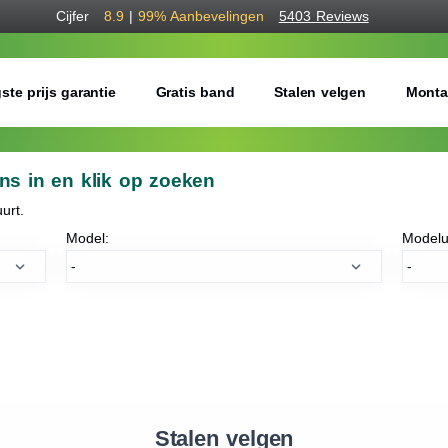
Cijfer
8.9
|
99%
Aanbevelingen
5403 Reviews
ste prijs garantie
Gratis band
Stalen velgen
Monta
ns in en klik op zoeken
urt.
Model:
Modelu
Stalen velgen