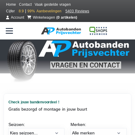
Home
Contact
Vaak gestelde vragen
|
Cijfer
8.9
99%
Aanbevelingen
5403 Reviews
Account
Winkelwagen
(0 artikelen)
Check jouw bandenvoordeel !
Gratis bezorgd of montage in jouw buurt
Seizoen:
Merken: