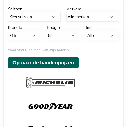
Seizoen:
Merken:
Breedte:
Hoogte:
Inch:
Waar vind ik de maat van mijn banden