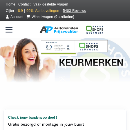
Home
Contact
Vaak gestelde vragen
|
Cijfer
8.9
99%
Aanbevelingen
5403 Reviews
Account
Winkelwagen
(0 artikelen)
Check jouw bandenvoordeel !
Gratis bezorgd of montage in jouw buurt