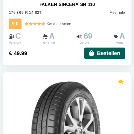
FALKEN SINCERA SN 110
175 / 65 R 14 82T
Meer info
9.0
Kwaliteitsscore
C
A
69
A
Verbruik
Grip nat
Geluid
Merk
€ 49.99
Bestellen