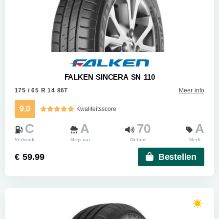
FALKEN SINCERA SN 110
175 / 65 R 14 86T
Meer info
9.0
Kwaliteitsscore
C
A
70
A
Verbruik
Grip nat
Geluid
Merk
€ 59.99
Bestellen