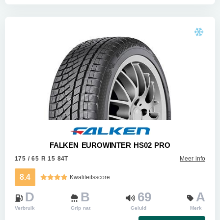
FALKEN EUROWINTER HS02 PRO
175 / 65 R 15 84T
Meer info
8.4
Kwaliteitsscore
D
B
69
A
Verbruik
Grip nat
Geluid
Merk