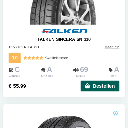
FALKEN SINCERA SN 110
165 / 65 R 14 79T
Meer info
9.0
Kwaliteitsscore
C
A
69
A
Verbruik
Grip nat
Geluid
Merk
€ 55.99
Bestellen