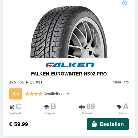
FALKEN EUROWINTER HS02 PRO
195 / 65 R 15 91T
Meer info
8.5
Kwaliteitsscore
C
B
69
A
Verbruik
Grip nat
Geluid
Merk
€ 59.99
Bestellen