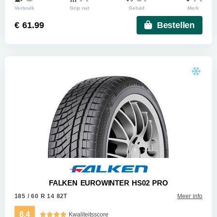
Verbruik
Grip nat
Geluid
Merk
€ 61.99
Bestellen
FALKEN EUROWINTER HS02 PRO
185 / 60 R 14 82T
Meer info
8.4
Kwaliteitsscore