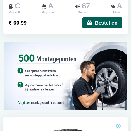
C
A
67
A
Verbruik
Grip nat
Geluid
Merk
€ 60.99
Bestellen