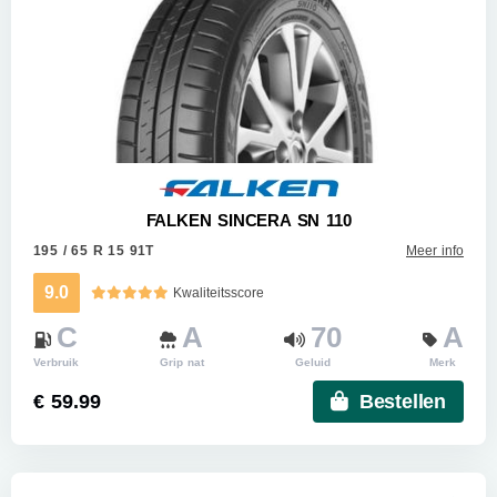
FALKEN SINCERA SN 110
195 / 65 R 15 91T
Meer info
9.0
Kwaliteitsscore
C
A
70
A
Verbruik
Grip nat
Geluid
Merk
€ 59.99
Bestellen