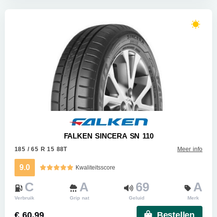
FALKEN SINCERA SN 110
185 / 65 R 15 88T
Meer info
9.0
Kwaliteitsscore
C
A
69
A
Verbruik
Grip nat
Geluid
Merk
€ 60.99
Bestellen