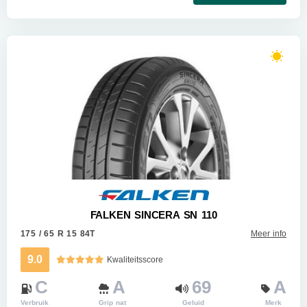
FALKEN SINCERA SN 110
175 / 65 R 15 84T
Meer info
9.0
Kwaliteitsscore
C
A
69
A
Verbruik
Grip nat
Geluid
Merk