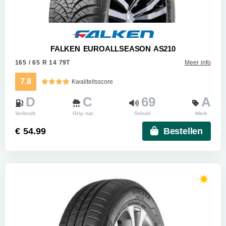
FALKEN EUROALLSEASON AS210
165 / 65 R 14 79T
Meer info
7.8
Kwaliteitsscore
D
C
69
A
Verbruik
Grip nat
Geluid
Merk
€ 54.99
Bestellen