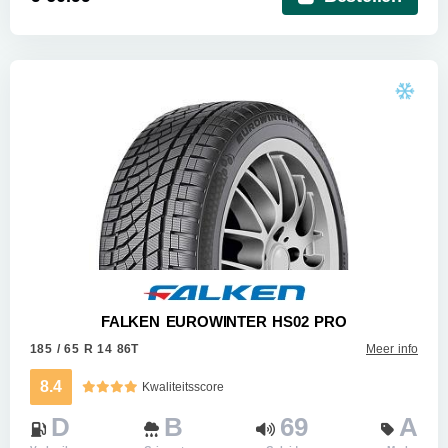
FALKEN EUROWINTER HS02 PRO
185 / 65 R 14 86T
Meer info
8.4
Kwaliteitsscore
D
B
69
A