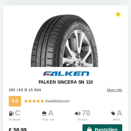
FALKEN SINCERA SN 110
195 / 65 R 15 91H
Meer info
9.0
Kwaliteitsscore
C
A
70
A
Verbruik
Grip nat
Geluid
Merk
€ 58.99
Bestellen