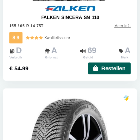
FALKEN SINCERA SN 110
155 / 65 R 14 75T
Meer info
8.9
Kwaliteitsscore
D
A
69
A
Verbruik
Grip nat
Geluid
Merk
€ 54.99
Bestellen