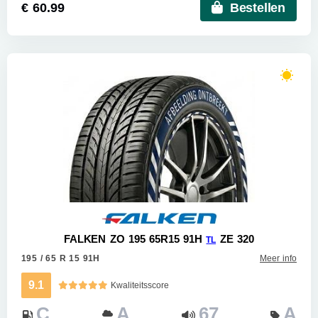
€ 60.99
Bestellen
FALKEN ZO 195 65R15 91H
ZE 320
TL
195 / 65 R 15 91H
Meer info
9.1
Kwaliteitsscore
C
A
67
A