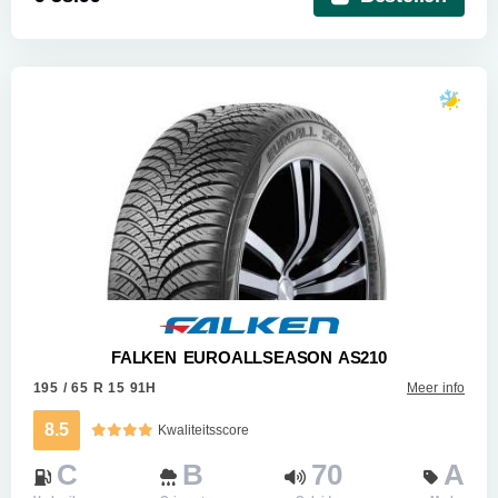
FALKEN EUROALLSEASON AS210
195 / 65 R 15 91H
Meer info
8.5
Kwaliteitsscore
C
B
70
A