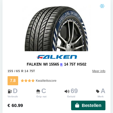
FALKEN WI 15565
14 75T HS02
R
155 / 65 R 14 75T
Meer info
7.8
Kwaliteitsscore
D
C
69
A
Verbruik
Grip nat
Geluid
Merk
€ 60.99
Bestellen