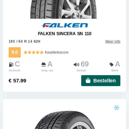
FALKEN SINCERA SN 110
185 / 60 R 14 82H
Meer info
9.0
Kwaliteitsscore
C
A
69
A
Verbruik
Grip nat
Geluid
Merk
€ 57.99
Bestellen