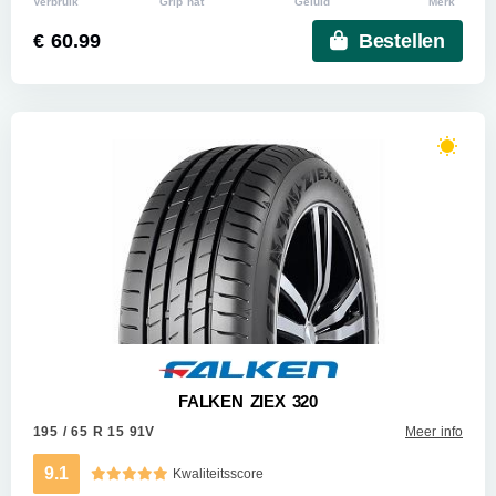
Verbruik
Grip nat
Geluid
Merk
€ 60.99
Bestellen
FALKEN ZIEX 320
195 / 65 R 15 91V
Meer info
9.1
Kwaliteitsscore