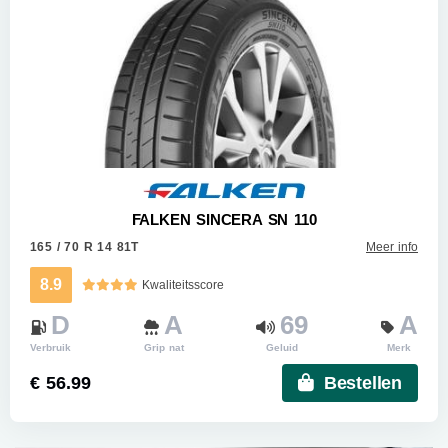
FALKEN SINCERA SN 110
165 / 70 R 14 81T
Meer info
8.9
Kwaliteitsscore
D
A
69
A
Verbruik
Grip nat
Geluid
Merk
€ 56.99
Bestellen