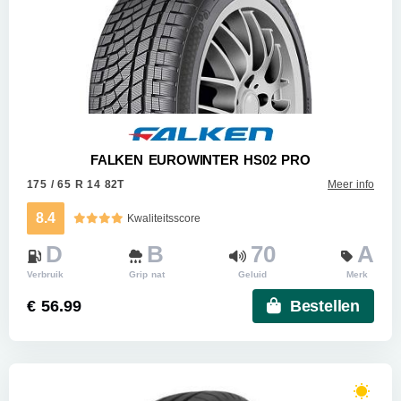
FALKEN EUROWINTER HS02 PRO
175 / 65 R 14 82T
Meer info
8.4
Kwaliteitsscore
D
B
70
A
Verbruik
Grip nat
Geluid
Merk
€ 56.99
Bestellen