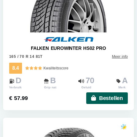
FALKEN EUROWINTER HS02 PRO
165 / 70 R 14 81T
Meer info
8.4
Kwaliteitsscore
D
B
70
A
Verbruik
Grip nat
Geluid
Merk
€ 57.99
Bestellen