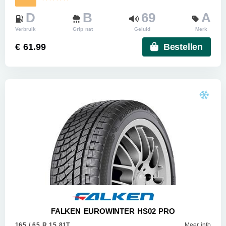
D
B
69
A
Verbruik
Grip nat
Geluid
Merk
€ 61.99
Bestellen
FALKEN EUROWINTER HS02 PRO
165 / 65 R 15 81T
Meer info