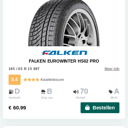
FALKEN EUROWINTER HS02 PRO
185 / 65 R 15 88T
Meer info
8.4
Kwaliteitsscore
D
B
70
A
Verbruik
Grip nat
Geluid
Merk
€ 60.99
Bestellen