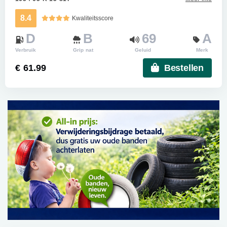
8.4
Kwaliteitsscore
D
B
69
A
Verbruik
Grip nat
Geluid
Merk
€ 61.99
Bestellen