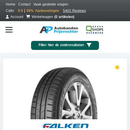
Home
Contact
Vaak gestelde vragen
|
Cijfer
8.9
99%
Aanbevelingen
5403 Reviews
Account
Winkelwagen
(0 artikelen)
Filter hier de zoekresultaten