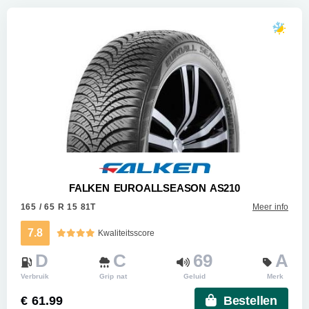
FALKEN EUROALLSEASON AS210
165 / 65 R 15 81T
Meer info
7.8
Kwaliteitsscore
D
C
69
A
Verbruik
Grip nat
Geluid
Merk
€ 61.99
Bestellen