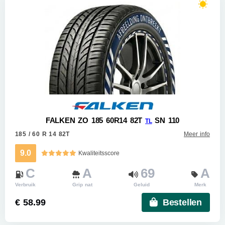
FALKEN ZO 185 60R14 82T
SN 110
TL
185 / 60 R 14 82T
Meer info
9.0
Kwaliteitsscore
C
A
69
A
Verbruik
Grip nat
Geluid
Merk
€ 58.99
Bestellen