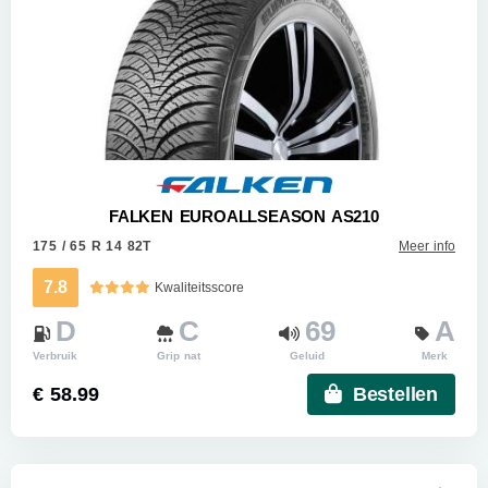
FALKEN EUROALLSEASON AS210
175 / 65 R 14 82T
Meer info
7.8
Kwaliteitsscore
D
C
69
A
Verbruik
Grip nat
Geluid
Merk
€ 58.99
Bestellen