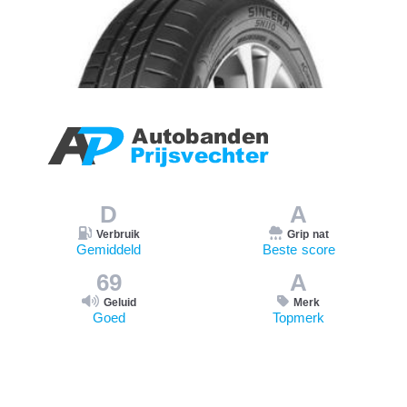
D
A
Verbruik
Grip nat
Gemiddeld
Beste score
69
A
Geluid
Merk
Goed
Topmerk