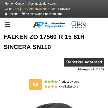
Home
Contact
Vaak gestelde vragen
|
Cijfer
8.9
99%
Aanbevelingen
5403 Reviews
Account
Winkelwagen
(0 artikelen)
FALKEN ZO 17560 R 15 81H
SINCERA SN110
Beperkte voorraad
Adviesprijs € 118.32
Productreviews
8.9
Kwaliteitsscore