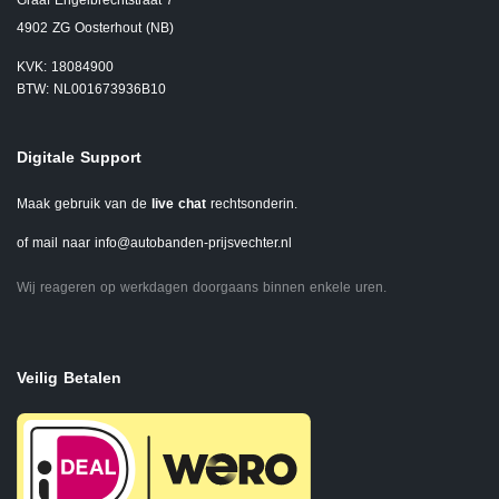
Graaf Engelbrechtstraat 7
4902 ZG Oosterhout (NB)
KVK: 18084900
BTW: NL001673936B10
Digitale Support
Maak gebruik van de
live chat
rechtsonderin.
of mail naar
info@autobanden-prijsvechter.nl
Wij reageren op werkdagen doorgaans binnen enkele uren.
Veilig Betalen