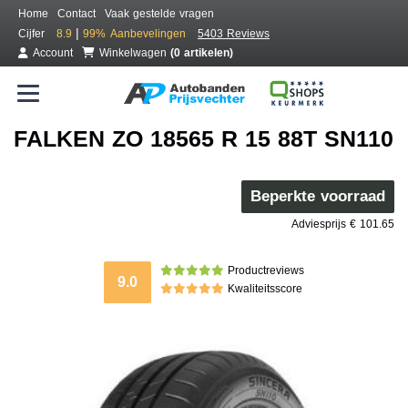
Home
Contact
Vaak gestelde vragen
|
Cijfer
8.9
99%
Aanbevelingen
5403 Reviews
Account
Winkelwagen
(0 artikelen)
FALKEN ZO 18565 R 15 88T SN110
Beperkte voorraad
Adviesprijs € 101.65
Productreviews
9.0
Kwaliteitsscore