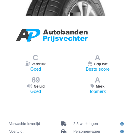
C
A
Verbruik
Grip nat
Goed
Beste score
69
A
Geluid
Merk
Goed
Topmerk
Verwachte levertijd:
2-3 werkdagen
Voertuig:
Personenwagen