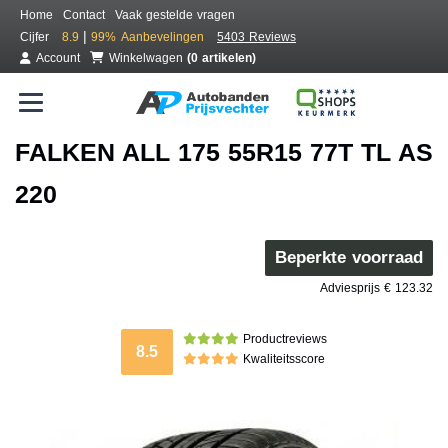
Home
Contact
Vaak gestelde vragen
|
Cijfer
8.9
99%
Aanbevelingen
5403 Reviews
Account
Winkelwagen
(0 artikelen)
FALKEN ALL 175 55R15 77T TL AS
220
Beperkte voorraad
Adviesprijs € 123.32
Productreviews
8.5
Kwaliteitsscore