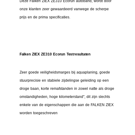
Deze Falken ZIEX ZE310 Ecorun autoband, wordt door
onze klanten zeer gewaardeerd vanwege de scherpe
prijs en de prima specificaties.
Falken ZIEX ZE310 Ecorun Testresultaten
Zeer goede veiligheidsmarges bij aquaplaning, goede 
stuurprecisie en stabiele zijdelingse geleiding op een 
droge baan, korte remafstanden in zowel natte als droge 
omstandigheden, hoge kilometerstand", dit zijn slechts 
enkele van de eigenschappen die aan de FALKEN ZIEX 
worden toegeschreven