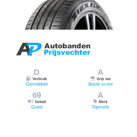
D
A
Verbruik
Grip nat
Gemiddeld
Beste score
69
A
Geluid
Merk
Goed
Topmerk