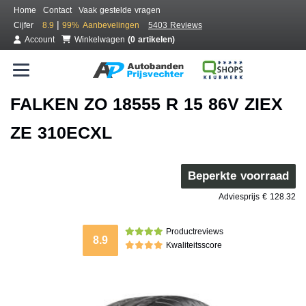
Home
Contact
Vaak gestelde vragen
|
Cijfer
8.9
99%
Aanbevelingen
5403 Reviews
Account
Winkelwagen
(0 artikelen)
FALKEN ZO 18555 R 15 86V ZIEX
ZE 310ECXL
Beperkte voorraad
Adviesprijs € 128.32
Productreviews
8.9
Kwaliteitsscore