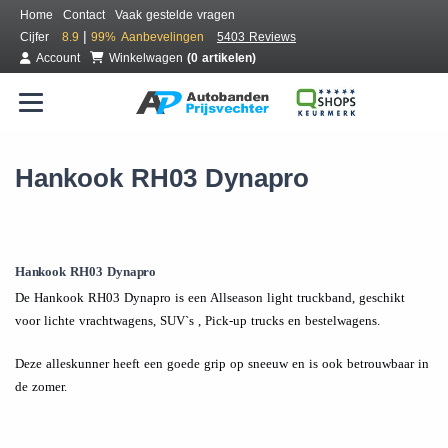
Home
Contact
Vaak gestelde vragen
|
Cijfer
8.9
99%
Aanbevelingen
5403 Reviews
Account
Winkelwagen
(0 artikelen)
Hankook RH03 Dynapro
Hankook RH03 Dynapro
De Hankook RH03 Dynapro is een Allseason light truckband, geschikt
voor lichte vrachtwagens, SUV`s , Pick-up trucks en bestelwagens.
Deze alleskunner heeft een goede grip op sneeuw en is ook betrouwbaar in
de zomer.