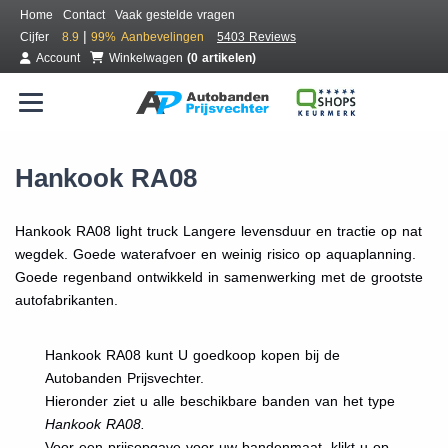
Home
Contact
Vaak gestelde vragen
|
Cijfer
8.9
99%
Aanbevelingen
5403 Reviews
Account
Winkelwagen
(0 artikelen)
Hankook RA08
Hankook RA08 light truck Langere levensduur en tractie op nat
wegdek. Goede waterafvoer en weinig risico op aquaplanning.
Goede regenband ontwikkeld in samenwerking met de grootste
autofabrikanten.
Hankook RA08 kunt U goedkoop kopen bij de
Autobanden Prijsvechter.
Hieronder ziet u alle beschikbare banden van het type
Hankook RA08.
Voor een prijsopgave voor uw bandenmaat, klikt u op