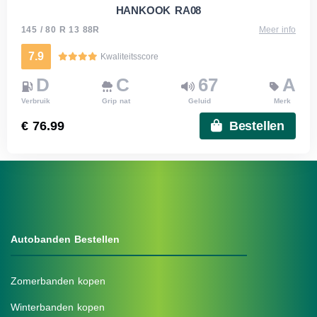
HANKOOK RA08
145 / 80 R 13 88R
Meer info
7.9
Kwaliteitsscore
D
C
67
A
Verbruik
Grip nat
Geluid
Merk
€ 76.99
Bestellen
Autobanden Bestellen
Zomerbanden kopen
Winterbanden kopen