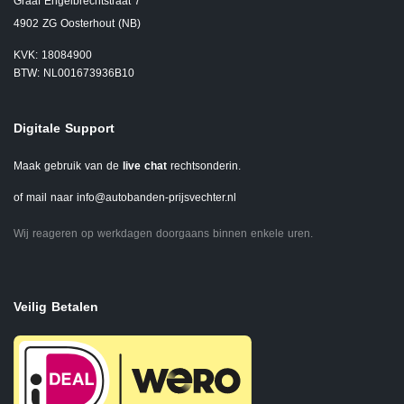
Graaf Engelbrechtstraat 7
4902 ZG Oosterhout (NB)
KVK: 18084900
BTW: NL001673936B10
Digitale Support
Maak gebruik van de
live chat
rechtsonderin.
of mail naar
info@autobanden-prijsvechter.nl
Wij reageren op werkdagen doorgaans binnen enkele uren.
Veilig Betalen