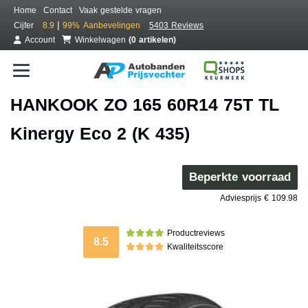
Home
Contact
Vaak gestelde vragen
|
Cijfer
8.9
99%
Aanbevelingen
5403 Reviews
Account
Winkelwagen
(0 artikelen)
HANKOOK ZO 165 60R14 75T TL
Kinergy Eco 2 (K 435)
Beperkte voorraad
Adviesprijs € 109.98
Productreviews
8.5
Kwaliteitsscore