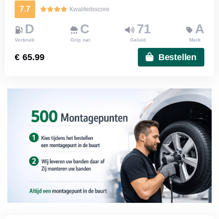
7.7
Kwaliteitsscore
D
C
71
A
Verbruik
Grip nat
Geluid
Merk
€ 65.99
Bestellen