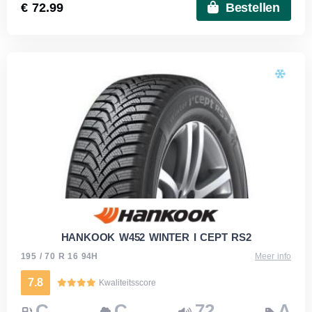
€ 72.99
Bestellen
HANKOOK W452 WINTER I CEPT RS2
195 / 70 R 16 94H
Meer info
7.8
Kwaliteitsscore
C
C
72
A