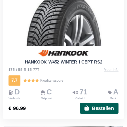
HANKOOK W452 WINTER I CEPT RS2
175 / 55 R 15 77T
Meer info
7.7
Kwaliteitsscore
D
C
71
A
Verbruik
Grip nat
Geluid
Merk
€ 96.99
Bestellen