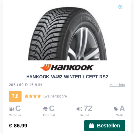
HANKOOK W452 WINTER I CEPT RS2
205 / 60 R 15 91H
Meer info
7.8
Kwaliteitsscore
C
C
72
A
Verbruik
Grip nat
Geluid
Merk
€ 86.99
Bestellen