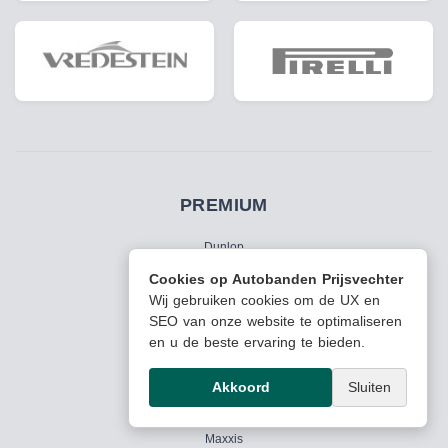
PREMIUM
Dunlop
Hankook
Cookies op Autobanden Prijsvechter
Yokohama
Wij gebruiken cookies om de UX en
SEO van onze website te optimaliseren
en u de beste ervaring te bieden.
QUALITY & BUDGET
Akkoord
Sluiten
Falken
Kumho
Maxxis