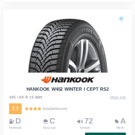
HANKOOK W452 WINTER I CEPT RS2
195 / 60 R 15 88H
Meer info
7.7
Kwaliteitsscore
D
C
72
A
Verbruik
Grip nat
Geluid
Merk