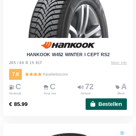
HANKOOK W452 WINTER I CEPT RS2
205 / 60 R 15 91T
Meer info
7.8
Kwaliteitsscore
C
C
72
A
Verbruik
Grip nat
Geluid
Merk
€ 85.99
Bestellen