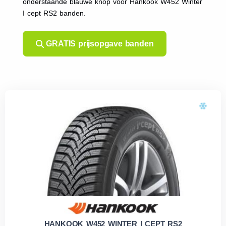
onderstaande blauwe knop voor Hankook W452 Winter
I cept RS2 banden.
GRATIS prijsopgave banden
HANKOOK W452 WINTER I CEPT RS2