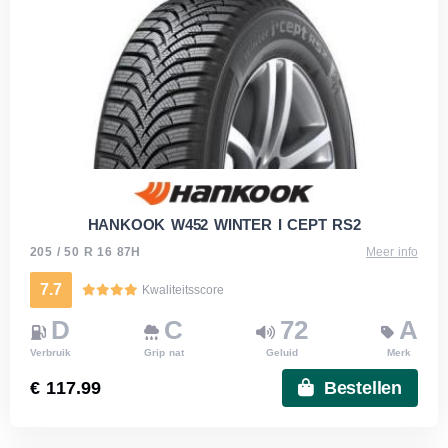
HANKOOK W452 WINTER I CEPT RS2
205 / 50 R 16 87H
Meer info
7.7
Kwaliteitsscore
D
C
72
A
Verbruik
Grip nat
Geluid
Merk
€ 117.99
Bestellen