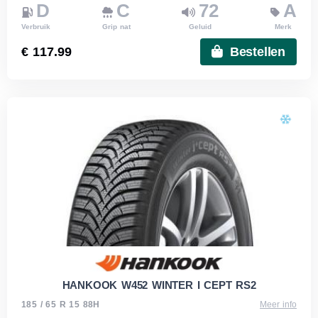
D
C
72
A
Verbruik
Grip nat
Geluid
Merk
€ 117.99
Bestellen
HANKOOK W452 WINTER I CEPT RS2
185 / 65 R 15 88H
Meer info