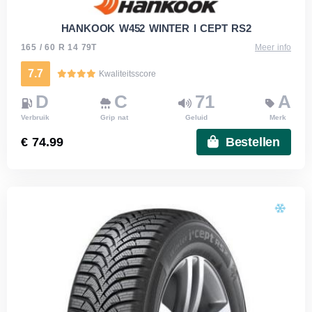
HANKOOK W452 WINTER I CEPT RS2
165 / 60 R 14 79T
Meer info
7.7
Kwaliteitsscore
D
C
71
A
Verbruik
Grip nat
Geluid
Merk
€ 74.99
Bestellen