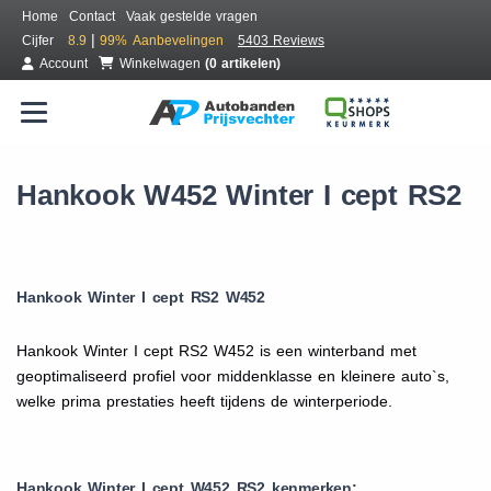
Home
Contact
Vaak gestelde vragen
|
Cijfer
8.9
99%
Aanbevelingen
5403 Reviews
Account
Winkelwagen
(0 artikelen)
Hankook W452 Winter I cept RS2
Hankook Winter I cept RS2 W452
Hankook Winter I cept RS2 W452 is een winterband met
geoptimaliseerd profiel voor middenklasse en kleinere auto`s,
welke prima prestaties heeft tijdens de winterperiode.
Hankook Winter I cept W452 RS2 kenmerken: