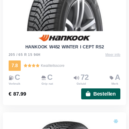
HANKOOK W452 WINTER I CEPT RS2
205 / 65 R 15 94H
Meer info
7.8
Kwaliteitsscore
C
C
72
A
Verbruik
Grip nat
Geluid
Merk
€ 87.99
Bestellen