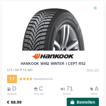
HANKOOK W452 WINTER I CEPT RS2
175 / 80 R 14 88T
Meer info
7.7
Kwaliteitsscore
D
C
71
A
Verbruik
Grip nat
Geluid
Merk
€ 68.99
Bestellen