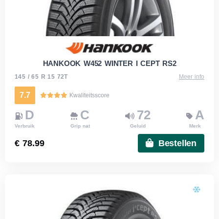
HANKOOK W452 WINTER I CEPT RS2
145 / 65 R 15 72T
Meer info
7.7
Kwaliteitsscore
D
C
72
A
Verbruik
Grip nat
Geluid
Merk
€ 78.99
Bestellen