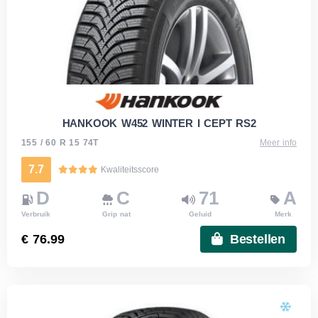
HANKOOK W452 WINTER I CEPT RS2
155 / 60 R 15 74T
Meer info
7.7
Kwaliteitsscore
D
C
71
A
Verbruik
Grip nat
Geluid
Merk
€ 76.99
Bestellen