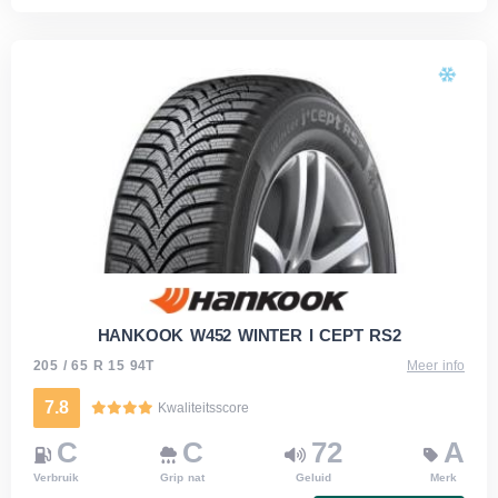
HANKOOK W452 WINTER I CEPT RS2
205 / 65 R 15 94T
Meer info
7.8
Kwaliteitsscore
C
C
72
A
Verbruik
Grip nat
Geluid
Merk