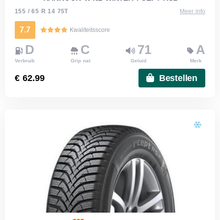
155 / 65 R 14 75T
Meer info
7.7
Kwaliteitsscore
D
C
71
A
Verbruik
Grip nat
Geluid
Merk
€ 62.99
Bestellen