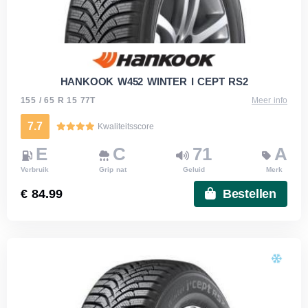
HANKOOK W452 WINTER I CEPT RS2
155 / 65 R 15 77T
Meer info
7.7
Kwaliteitsscore
E
C
71
A
Verbruik
Grip nat
Geluid
Merk
€ 84.99
Bestellen