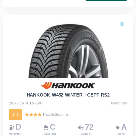
HANKOOK W452 WINTER I CEPT RS2
195 / 55 R 15 89H
Meer info
7.7
Kwaliteitsscore
D
C
72
A
Verbruik
Grip nat
Geluid
Merk