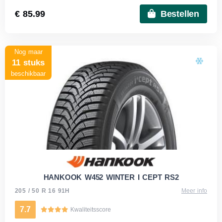
€ 85.99
Bestellen
Nog maar
11 stuks
beschikbaar
HANKOOK W452 WINTER I CEPT RS2
205 / 50 R 16 91H
Meer info
7.7
Kwaliteitsscore