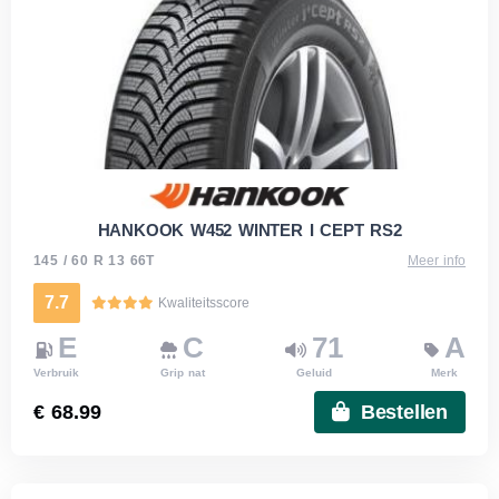
HANKOOK W452 WINTER I CEPT RS2
145 / 60 R 13 66T
Meer info
7.7
Kwaliteitsscore
E
C
71
A
Verbruik
Grip nat
Geluid
Merk
€ 68.99
Bestellen