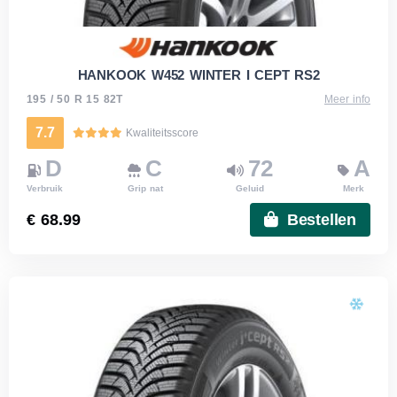
HANKOOK W452 WINTER I CEPT RS2
195 / 50 R 15 82T
Meer info
7.7
Kwaliteitsscore
D
C
72
A
Verbruik
Grip nat
Geluid
Merk
€ 68.99
Bestellen