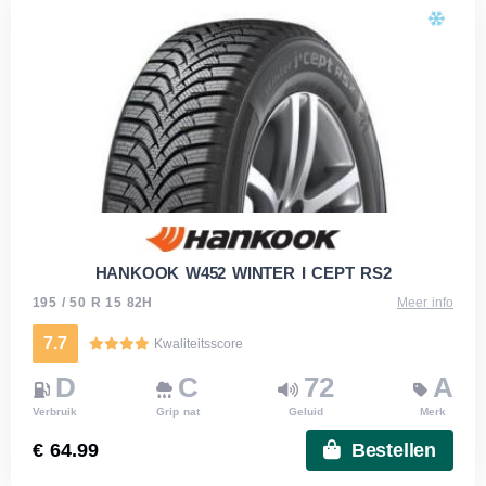
HANKOOK W452 WINTER I CEPT RS2
195 / 50 R 15 82H
Meer info
7.7
Kwaliteitsscore
D
C
72
A
Verbruik
Grip nat
Geluid
Merk
€ 64.99
Bestellen