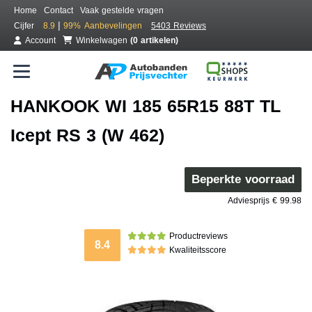
Home
Contact
Vaak gestelde vragen
|
Cijfer
8.9
99%
Aanbevelingen
5403 Reviews
Account
Winkelwagen
(0 artikelen)
HANKOOK WI 185 65R15 88T TL
Icept RS 3 (W 462)
Beperkte voorraad
Adviesprijs € 99.98
Productreviews
8.4
Kwaliteitsscore