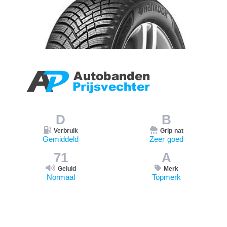
D
B
Verbruik
Grip nat
Gemiddeld
Zeer goed
71
A
Geluid
Merk
Normaal
Topmerk