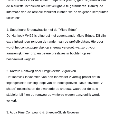
Hankook heeft voor de Winter i*cept RS3 (W462) gebruikgemaakt van
de nieuwste technieken om uw veiligheid te garanderen. Dankzij de
informatie van de officiële fabrikant kunnen we de volgende kernpunten
uitlichten:
1. Superieure Sneeuwtractie met de "Micro Edge"
De Hankook W462 is uitgerust met zogenaamde Micro Edges. Dit zijn
extra inkepingen rondom de randen van de profielblokken. Hierdoor
wordt het contactoppervlak op sneeuw vergroot, wat zorgt voor
aanzienlijk meer grip en betere prestaties in bochten op een
besneeuwd wegdek.
2. Kortere Remweg door Omgekeerde V-groeven
Het loopvlak is voorzien van een innovatief V-vormig profiel dat in
tegengestelde richting loopt van de hoofdgroeven. Deze "Inverted V-
shape" optimaliseert de dwarsgrip op sneeuw, waardoor de auto
stabieler blijft en de remweg op winterse wegen aanzienlijk wordt
verkort.
3. Aqua Pine Compound & Sneeuw-Slush Groeven