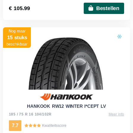
€ 105.99
Bestellen
Nog maar
15 stuks
beschikbaar
HANKOOK RW12 WINTER I*CEPT LV
185 / 75 R 16 104/102R
Meer info
7.7
Kwaliteitsscore