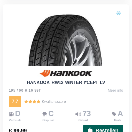
HANKOOK RW12 WINTER I*CEPT LV
195 / 60 R 16 99T
Meer info
7.7
Kwaliteitsscore
D
C
73
A
Verbruik
Grip nat
Geluid
Merk
€ 99.99
Bestellen