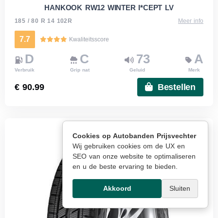
HANKOOK RW12 WINTER I*CEPT LV
185 / 80 R 14 102R
Meer info
7.7
Kwaliteitsscore
D
C
73
A
Verbruik
Grip nat
Geluid
Merk
€ 90.99
Bestellen
Cookies op Autobanden Prijsvechter
Wij gebruiken cookies om de UX en
SEO van onze website te optimaliseren
en u de beste ervaring te bieden.
Akkoord
Sluiten