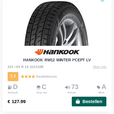
HANKOOK RW12 WINTER I*CEPT LV
225 / 65 R 16 112/110R
Meer info
7.7
Kwaliteitsscore
D
C
73
A
Verbruik
Grip nat
Geluid
Merk
€ 127.99
Bestellen