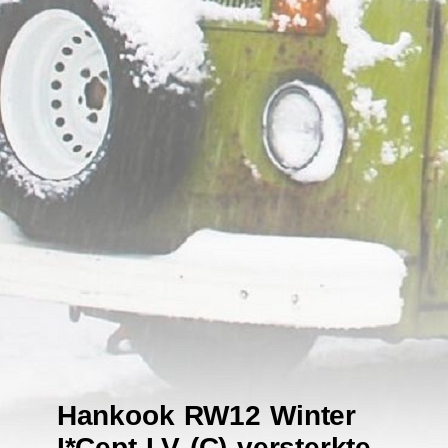
Hankook RW12 Winter
I*Cept LV (C) versterkte