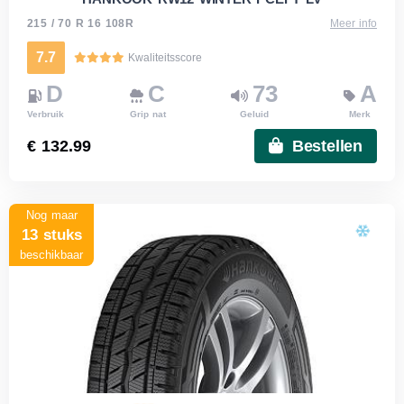
215 / 70 R 16 108R
Meer info
7.7
Kwaliteitsscore
D
C
73
A
Verbruik
Grip nat
Geluid
Merk
€ 132.99
Bestellen
Nog maar
13 stuks
beschikbaar