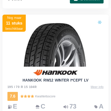
Nog maar
11 stuks
beschikbaar
HANKOOK RW12 WINTER I*CEPT LV
195 / 70 R 15 104R
Meer info
7.6
Kwaliteitsscore
E
C
73
A