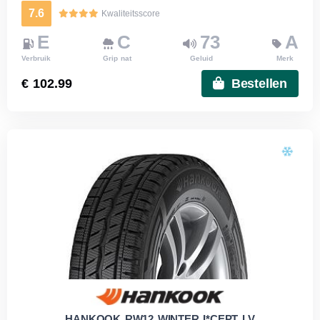
7.6
Kwaliteitsscore
E
C
73
A
Verbruik
Grip nat
Geluid
Merk
€ 102.99
Bestellen
HANKOOK RW12 WINTER I*CEPT LV