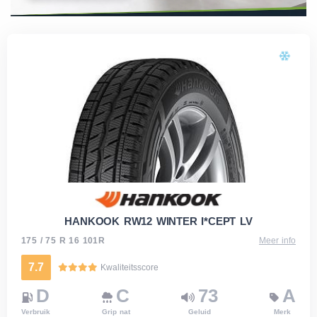
HANKOOK RW12 WINTER I*CEPT LV
175 / 75 R 16 101R
Meer info
7.7
Kwaliteitsscore
D
C
73
A
Verbruik
Grip nat
Geluid
Merk