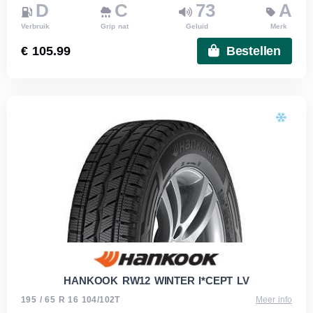
D
C
73
A
Verbruik
Grip nat
Geluid
Merk
€ 105.99
Bestellen
HANKOOK RW12 WINTER I*CEPT LV
195 / 65 R 16 104/102T
Meer info