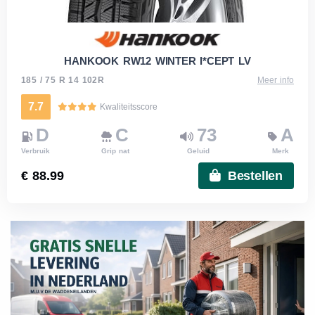
HANKOOK RW12 WINTER I*CEPT LV
185 / 75 R 14 102R
Meer info
7.7
Kwaliteitsscore
D
C
73
A
Verbruik
Grip nat
Geluid
Merk
€ 88.99
Bestellen