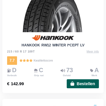
HANKOOK RW12 WINTER I*CEPT LV
215 / 60 R 17 109T
Meer info
7.7
Kwaliteitsscore
D
C
73
A
Verbruik
Grip nat
Geluid
Merk
€ 142.99
Bestellen