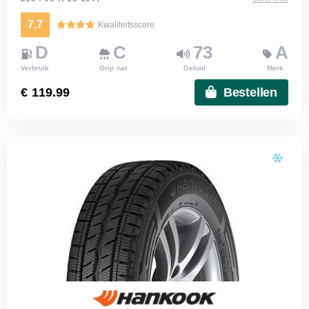
7.7
Kwaliteitsscore
D
C
73
A
Verbruik
Grip nat
Geluid
Merk
€ 119.99
Bestellen