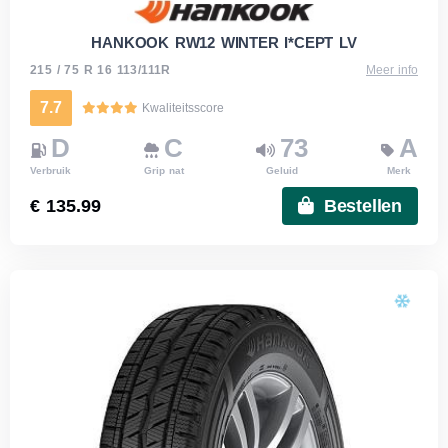
HANKOOK RW12 WINTER I*CEPT LV
215 / 75 R 16 113/111R
Meer info
7.7
Kwaliteitsscore
D
C
73
A
Verbruik
Grip nat
Geluid
Merk
€ 135.99
Bestellen