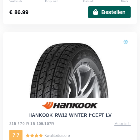
Verbruik
Grip nat
Geluid
Merk
€ 86.99
Bestellen
HANKOOK RW12 WINTER I*CEPT LV
215 / 70 R 15 109/107R
Meer info
7.7
Kwaliteitsscore