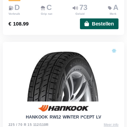
D
C
73
A
Verbruik
Grip nat
Geluid
Merk
€ 108.99
Bestellen
HANKOOK RW12 WINTER I*CEPT LV
225 / 70 R 15 112/110R
Meer info