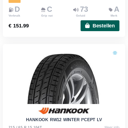
D
C
73
A
Verbruik
Grip nat
Geluid
Merk
€ 151.99
Bestellen
HANKOOK RW12 WINTER I*CEPT LV
215 / 65 R 15 104T
Meer info