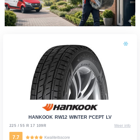
HANKOOK RW12 WINTER I*CEPT LV
225 / 55 R 17 109R
Meer info
7.7
Kwaliteitsscore