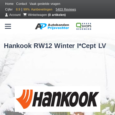
Home
Contact
Vaak gestelde vragen
|
Cijfer
8.9
99%
Aanbevelingen
5403 Reviews
Account
Winkelwagen
(0 artikelen)
Hankook RW12 Winter I*Cept LV