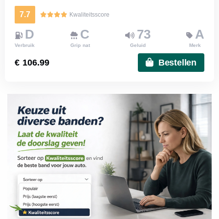
7.7
Kwaliteitsscore
D
C
73
A
Verbruik
Grip nat
Geluid
Merk
€ 106.99
Bestellen