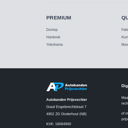
PREMIUM
Q
Dunlop
Fal
Hankook
Kum
Yokohama
Max
Dig
Maa
Autobanden Prijsvechter
rech
Graaf Engelbrechtstraat 7
of m
4902 ZG Oosterhout (NB)
prij
KVK: 18084900