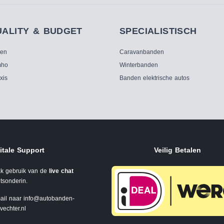
UALITY & BUDGET
SPECIALISTISCH
ken
Caravanbanden
ho
Winterbanden
xis
Banden elektrische autos
itale Support
Veilig Betalen
k gebruik van de
live chat
tsonderin.
ail naar
info@autobanden-
svechter.nl