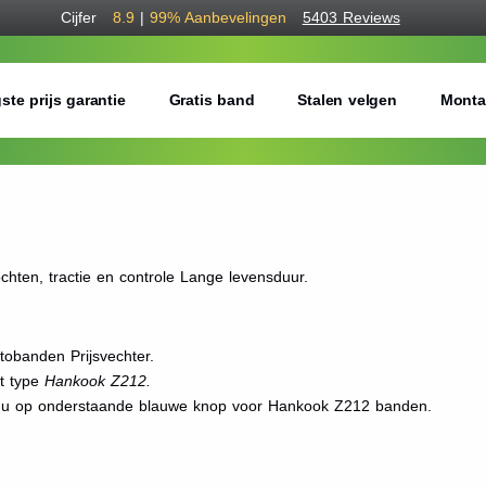
Cijfer
8.9
|
99%
Aanbevelingen
5403 Reviews
ste prijs garantie
Gratis band
Stalen velgen
Monta
hten, tractie en controle Lange levensduur.
obanden Prijsvechter.
et type
Hankook Z212.
kt u op onderstaande blauwe knop voor Hankook Z212 banden.