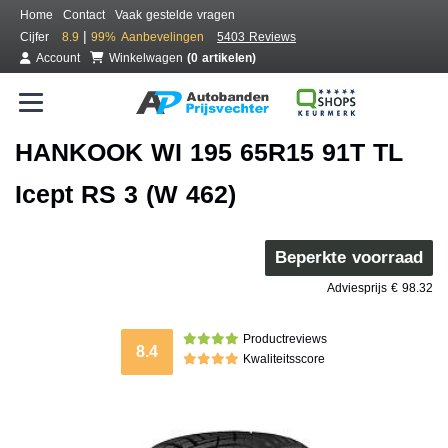
Home
Contact
Vaak gestelde vragen
|
Cijfer
8.9
99%
Aanbevelingen
5403 Reviews
Account
Winkelwagen
(0 artikelen)
HANKOOK WI 195 65R15 91T TL
Icept RS 3 (W 462)
Beperkte voorraad
Adviesprijs € 98.32
Productreviews
8.4
Kwaliteitsscore