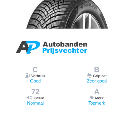
C
B
Verbruik
Grip nat
Goed
Zeer goed
72
A
Geluid
Merk
Normaal
Topmerk