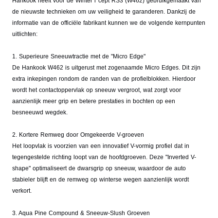
Hankook heeft voor de Winter i*cept RS3 (W462) gebruikgemaakt van
de nieuwste technieken om uw veiligheid te garanderen. Dankzij de
informatie van de officiële fabrikant kunnen we de volgende kernpunten
uitlichten:
1. Superieure Sneeuwtractie met de "Micro Edge"
De Hankook W462 is uitgerust met zogenaamde Micro Edges. Dit zijn
extra inkepingen rondom de randen van de profielblokken. Hierdoor
wordt het contactoppervlak op sneeuw vergroot, wat zorgt voor
aanzienlijk meer grip en betere prestaties in bochten op een
besneeuwd wegdek.
2. Kortere Remweg door Omgekeerde V-groeven
Het loopvlak is voorzien van een innovatief V-vormig profiel dat in
tegengestelde richting loopt van de hoofdgroeven. Deze "Inverted V-
shape" optimaliseert de dwarsgrip op sneeuw, waardoor de auto
stabieler blijft en de remweg op winterse wegen aanzienlijk wordt
verkort.
3. Aqua Pine Compound & Sneeuw-Slush Groeven