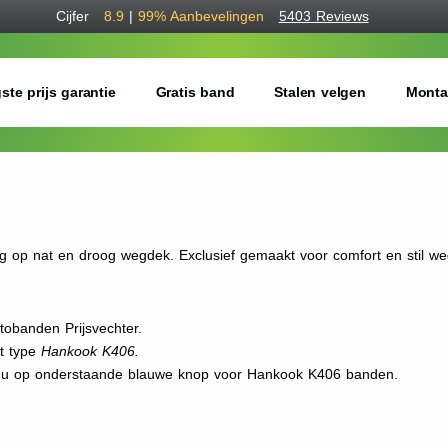
Cijfer
8.9
|
99%
Aanbevelingen
5403 Reviews
ste prijs garantie
Gratis band
Stalen velgen
Monta
op nat en droog wegdek. Exclusief gemaakt voor comfort en stil we
obanden Prijsvechter.
et type
Hankook K406.
kt u op onderstaande blauwe knop voor Hankook K406 banden.