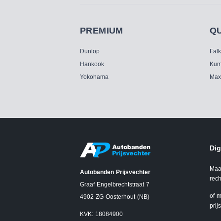
PREMIUM
Q
Dunlop
Fal
Hankook
Kum
Yokohama
Max
Dig
Maa
Autobanden Prijsvechter
rech
Graaf Engelbrechtstraat 7
of m
4902 ZG Oosterhout (NB)
prij
KVK: 18084900