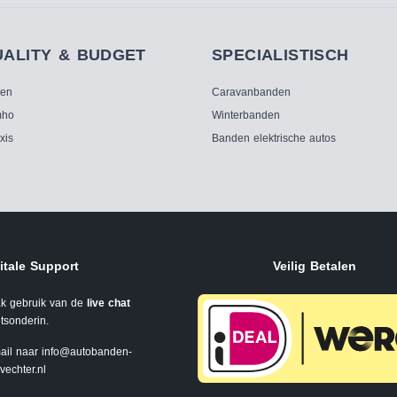
UALITY & BUDGET
SPECIALISTISCH
ken
Caravanbanden
ho
Winterbanden
xis
Banden elektrische autos
itale Support
Veilig Betalen
k gebruik van de
live chat
tsonderin.
ail naar
info@autobanden-
svechter.nl