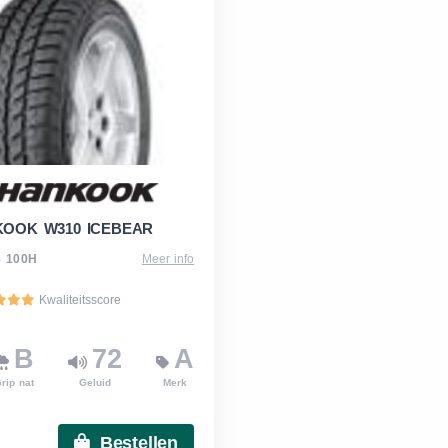
OOK W310 ICEBEAR
8 100H
Meer info
Kwaliteitsscore
B
72
A
rip nat
Geluid
Merk
Bestellen