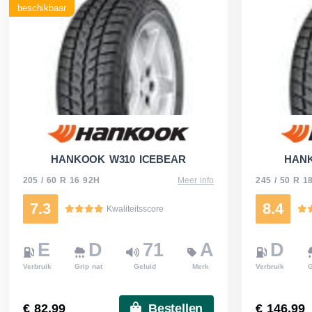
beschikbaar
HANKOOK W310 ICEBEAR
HANK
205 / 60 R 16 92H
Meer info
245 / 50 R 1
7.3
8.4
Kwaliteitsscore
E
D
71
A
D
Verbruik
Grip nat
Geluid
Merk
Verbruik
G
€ 82.99
Bestellen
€ 146.99