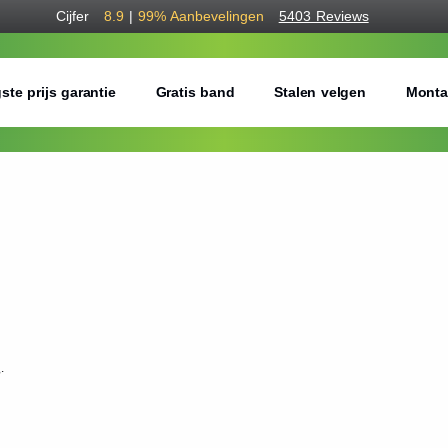
Cijfer
8.9
|
99%
Aanbevelingen
5403 Reviews
ste prijs garantie
Gratis band
Stalen velgen
Monta
.