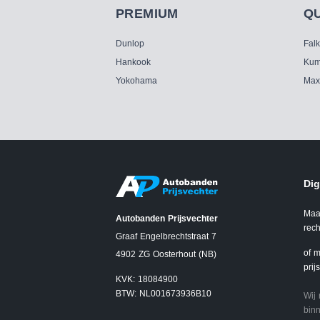
PREMIUM
Q
Dunlop
Fal
Hankook
Kum
Yokohama
Max
Dig
Maa
Autobanden Prijsvechter
rech
Graaf Engelbrechtstraat 7
of m
4902 ZG Oosterhout (NB)
prij
KVK: 18084900
BTW: NL001673936B10
Wij
binn