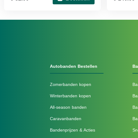
Autobanden Bestellen
Ba
Zomerbanden kopen
Ba
Winterbanden kopen
Ba
All-season banden
Ba
Caravanbanden
Ba
Bandenprijzen & Acties
Sn