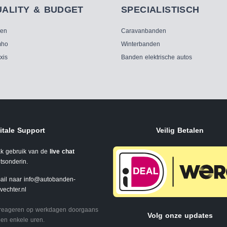
UALITY & BUDGET
SPECIALISTISCH
ken
Caravanbanden
ho
Winterbanden
xis
Banden elektrische autos
itale Support
Veilig Betalen
k gebruik van de
live chat
tsonderin.
ail naar
info@autobanden-
svechter.nl
 reageren op werkdagen doorgaans
Volg onze updates
en enkele uren.