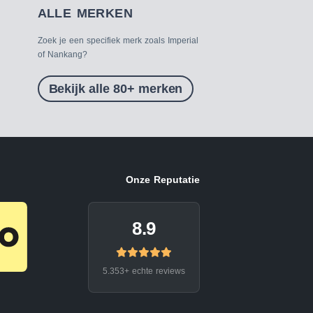
ALLE MERKEN
Zoek je een specifiek merk zoals Imperial
of Nankang?
Bekijk alle 80+ merken
Onze Reputatie
8.9
5.353+ echte reviews