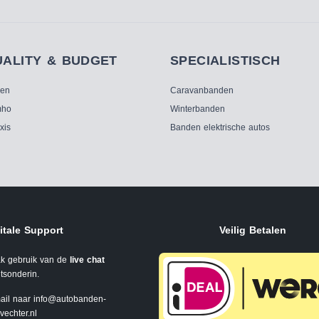
UALITY & BUDGET
SPECIALISTISCH
ken
Caravanbanden
ho
Winterbanden
xis
Banden elektrische autos
itale Support
Veilig Betalen
k gebruik van de
live chat
tsonderin.
ail naar
info@autobanden-
svechter.nl