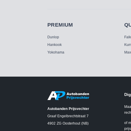
PREMIUM
Q
Dunlop
Fal
Hankook
Kum
Yokohama
Max
Dig
Maa
Autobanden Prijsvechter
rech
Graaf Engelbrechtstraat 7
of m
4902 ZG Oosterhout (NB)
prij