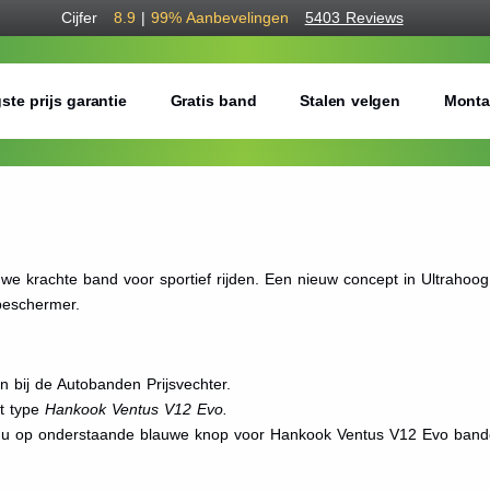
Cijfer
8.9
|
99%
Aanbevelingen
5403 Reviews
ste prijs garantie
Gratis band
Stalen velgen
Monta
e krachte band voor sportief rijden. Een nieuw concept in Ultrahoo
beschermer.
bij de Autobanden Prijsvechter.
et type
Hankook Ventus V12 Evo.
kt u op onderstaande blauwe knop voor Hankook Ventus V12 Evo band