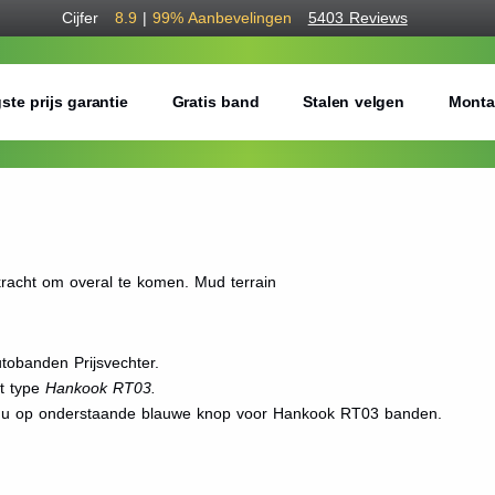
Cijfer
8.9
|
99%
Aanbevelingen
5403 Reviews
ste prijs garantie
Gratis band
Stalen velgen
Monta
racht om overal te komen. Mud terrain
obanden Prijsvechter.
et type
Hankook RT03.
kt u op onderstaande blauwe knop voor Hankook RT03 banden.