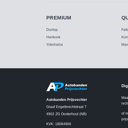
PREMIUM
Q
Dunlop
Fal
Hankook
Kum
Yokohama
Max
Dig
Maa
Autobanden Prijsvechter
rech
Graaf Engelbrechtstraat 7
of m
4902 ZG Oosterhout (NB)
prij
KVK: 18084900