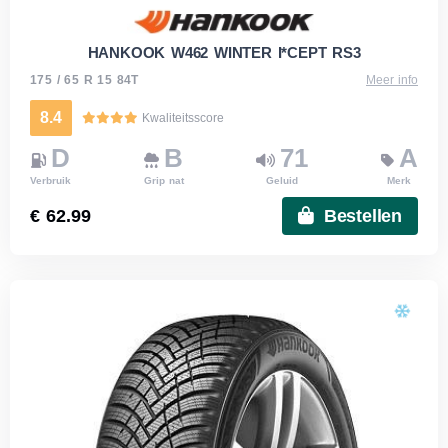
HANKOOK W462 WINTER I*CEPT RS3
175 / 65 R 15 84T
Meer info
8.4
Kwaliteitsscore
D
B
71
A
Verbruik
Grip nat
Geluid
Merk
€ 62.99
Bestellen