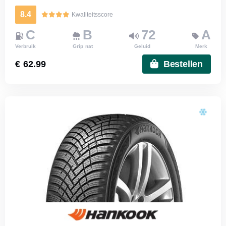
8.4
Kwaliteitsscore
C
B
72
A
Verbruik
Grip nat
Geluid
Merk
€ 62.99
Bestellen