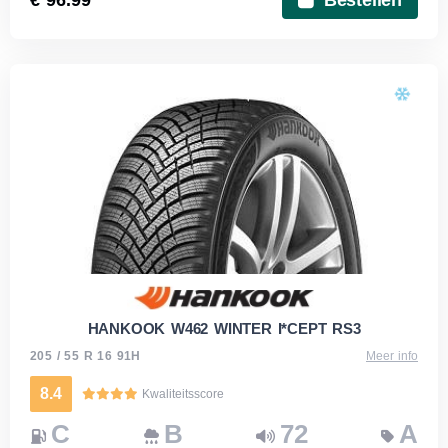
HANKOOK W462 WINTER I*CEPT RS3
205 / 55 R 16 91H
Meer info
8.4
Kwaliteitsscore
C
B
72
A