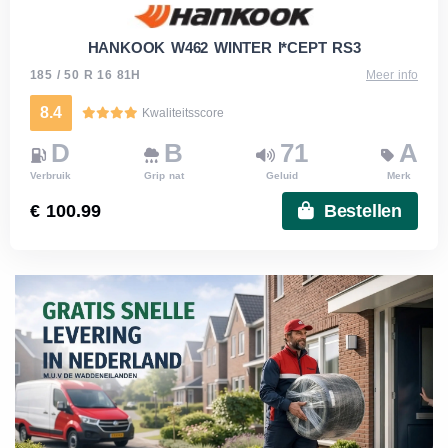
HANKOOK W462 WINTER I*CEPT RS3
185 / 50 R 16 81H
Meer info
8.4
Kwaliteitsscore
D
B
71
A
Verbruik
Grip nat
Geluid
Merk
€ 100.99
Bestellen