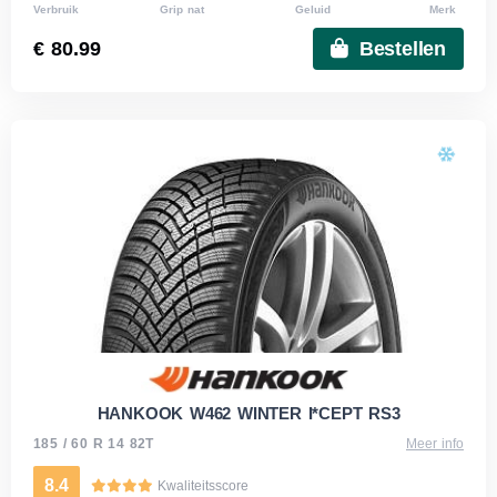
Verbruik
Grip nat
Geluid
Merk
€ 80.99
Bestellen
HANKOOK W462 WINTER I*CEPT RS3
185 / 60 R 14 82T
Meer info
8.4
Kwaliteitsscore