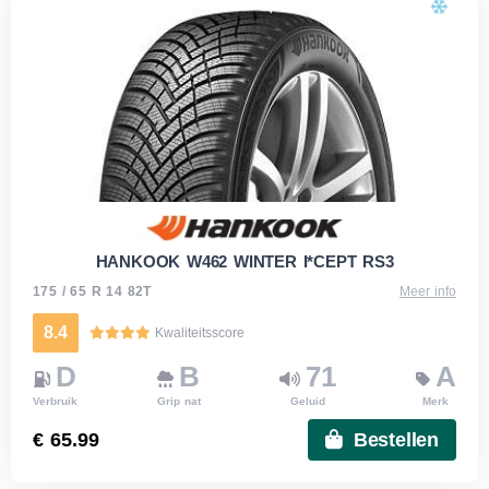
HANKOOK W462 WINTER I*CEPT RS3
175 / 65 R 14 82T
Meer info
8.4
Kwaliteitsscore
D
B
71
A
Verbruik
Grip nat
Geluid
Merk
€ 65.99
Bestellen