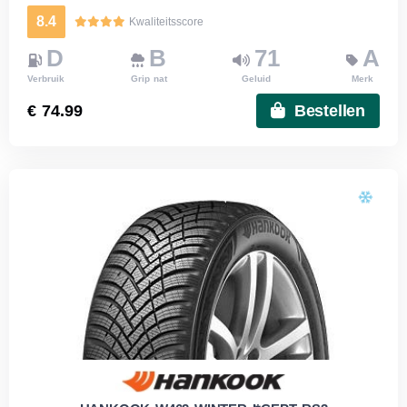
8.4
Kwaliteitsscore
D
B
71
A
Verbruik
Grip nat
Geluid
Merk
€ 74.99
Bestellen