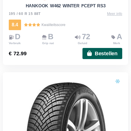
HANKOOK W462 WINTER I*CEPT RS3
195 / 60 R 15 88T
Meer info
8.4
Kwaliteitsscore
D
B
72
A
Verbruik
Grip nat
Geluid
Merk
€ 72.99
Bestellen