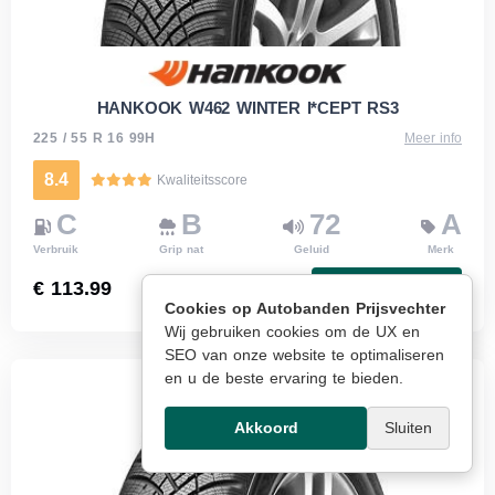
HANKOOK W462 WINTER I*CEPT RS3
225 / 55 R 16 99H
Meer info
8.4
Kwaliteitsscore
C
B
72
A
Verbruik
Grip nat
Geluid
Merk
€ 113.99
Bestellen
Cookies op Autobanden Prijsvechter
Wij gebruiken cookies om de UX en
SEO van onze website te optimaliseren
en u de beste ervaring te bieden.
Akkoord
Sluiten