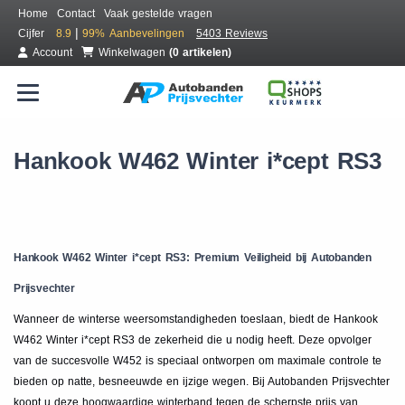
Home
Contact
Vaak gestelde vragen
|
Cijfer
8.9
99%
Aanbevelingen
5403 Reviews
Account
Winkelwagen
(0 artikelen)
Hankook W462 Winter i*cept RS3
Hankook W462 Winter i*cept RS3: Premium Veiligheid bij Autobanden
Prijsvechter
Wanneer de winterse weersomstandigheden toeslaan, biedt de Hankook
W462 Winter i*cept RS3 de zekerheid die u nodig heeft. Deze opvolger
van de succesvolle W452 is speciaal ontworpen om maximale controle te
bieden op natte, besneeuwde en ijzige wegen. Bij Autobanden Prijsvechter
koopt u deze hoogwaardige winterband tegen de scherpste prijs van