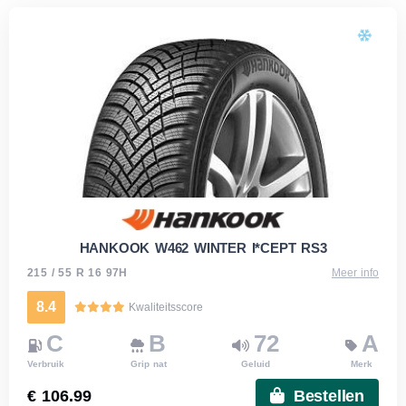
HANKOOK W462 WINTER I*CEPT RS3
215 / 55 R 16 97H
Meer info
8.4
Kwaliteitsscore
C
B
72
A
Verbruik
Grip nat
Geluid
Merk
€ 106.99
Bestellen