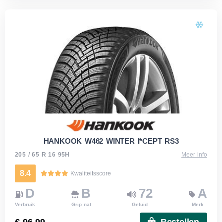
HANKOOK W462 WINTER I*CEPT RS3
205 / 65 R 16 95H
Meer info
8.4
Kwaliteitsscore
D
B
72
A
Verbruik
Grip nat
Geluid
Merk
€ 96.99
Bestellen