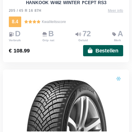
HANKOOK W462 WINTER I*CEPT RS3
205 / 45 R 16 87H
Meer info
8.4
Kwaliteitsscore
D
B
72
A
Verbruik
Grip nat
Geluid
Merk
€ 108.99
Bestellen