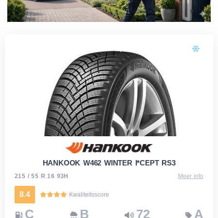
HANKOOK W462 WINTER I*CEPT RS3
215 / 55 R 16 93H
Meer info
8.4
Kwaliteitsscore
C
B
72
A