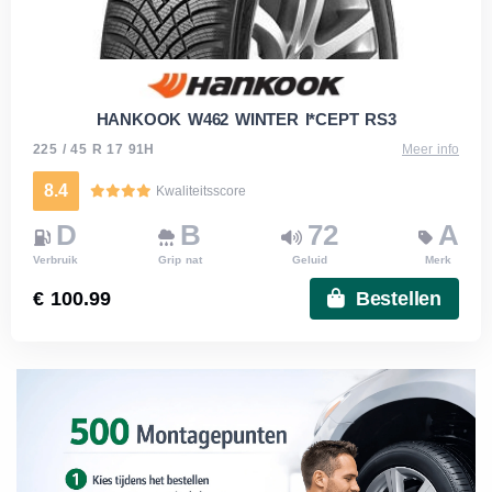
HANKOOK W462 WINTER I*CEPT RS3
225 / 45 R 17 91H
Meer info
8.4
Kwaliteitsscore
D
B
72
A
Verbruik
Grip nat
Geluid
Merk
€ 100.99
Bestellen