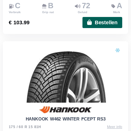
C
B
72
A
Verbruik
Grip nat
Geluid
Merk
€ 103.99
Bestellen
HANKOOK W462 WINTER I*CEPT RS3
175 / 60 R 15 81H
Meer info