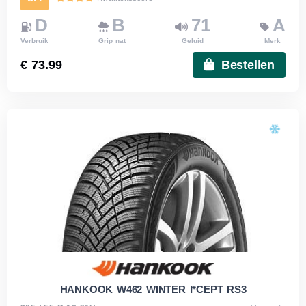
D
B
71
A
Verbruik
Grip nat
Geluid
Merk
€ 73.99
Bestellen
HANKOOK W462 WINTER I*CEPT RS3