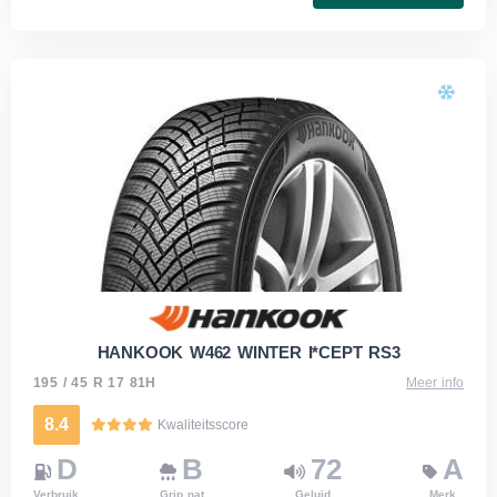
HANKOOK W462 WINTER I*CEPT RS3
195 / 45 R 17 81H
Meer info
8.4
Kwaliteitsscore
D
B
72
A
Verbruik
Grip nat
Geluid
Merk