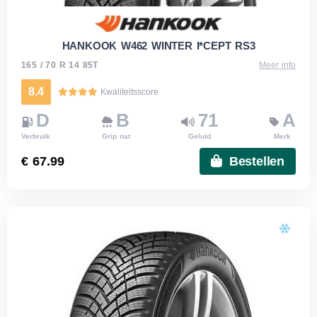
HANKOOK W462 WINTER I*CEPT RS3
165 / 70 R 14 85T
Meer info
8.4
Kwaliteitsscore
D
B
71
A
Verbruik
Grip nat
Geluid
Merk
€ 67.99
Bestellen