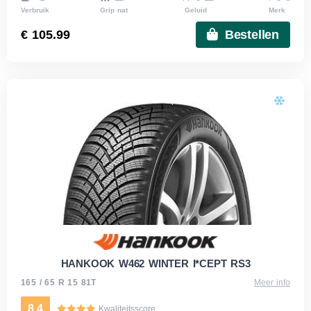
Verbruik
Grip nat
Geluid
Merk
€ 105.99
Bestellen
HANKOOK W462 WINTER I*CEPT RS3
165 / 65 R 15 81T
Meer info
8.4
Kwaliteitsscore