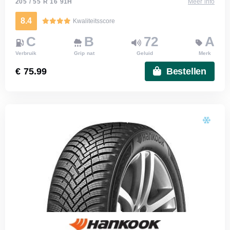
205 / 55 R 16 91H
Meer info
8.4
Kwaliteitsscore
C
B
72
A
Verbruik
Grip nat
Geluid
Merk
€ 75.99
Bestellen