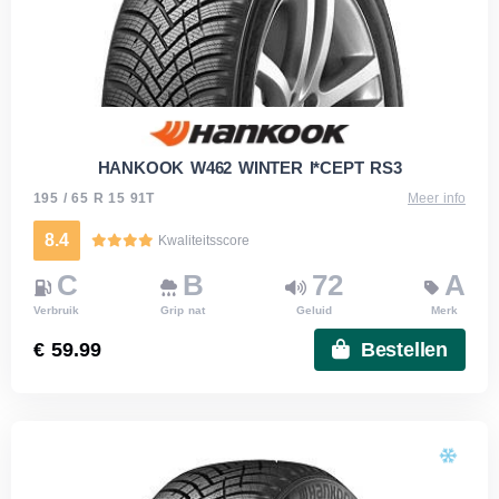
HANKOOK W462 WINTER I*CEPT RS3
195 / 65 R 15 91T
Meer info
8.4
Kwaliteitsscore
C
B
72
A
Verbruik
Grip nat
Geluid
Merk
€ 59.99
Bestellen