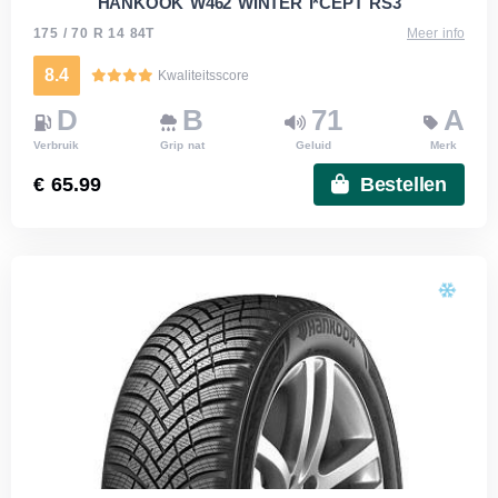
HANKOOK W462 WINTER I*CEPT RS3
175 / 70 R 14 84T
Meer info
8.4
Kwaliteitsscore
D
B
71
A
Verbruik
Grip nat
Geluid
Merk
€ 65.99
Bestellen