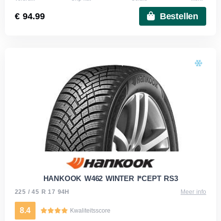
€ 94.99
Bestellen
HANKOOK W462 WINTER I*CEPT RS3
225 / 45 R 17 94H
Meer info
8.4
Kwaliteitsscore