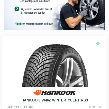
HANKOOK W462 WINTER I*CEPT RS3
195 / 65 R 15 95T
Meer info