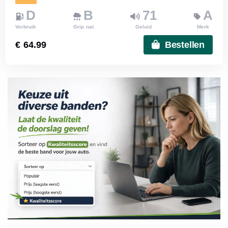
D
B
71
A
Verbruik
Grip nat
Geluid
Merk
€ 64.99
Bestellen