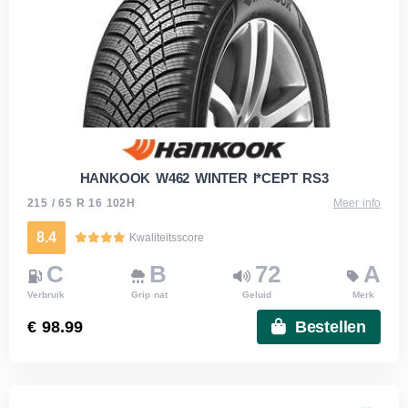
HANKOOK W462 WINTER I*CEPT RS3
215 / 65 R 16 102H
Meer info
8.4
Kwaliteitsscore
C
B
72
A
Verbruik
Grip nat
Geluid
Merk
€ 98.99
Bestellen