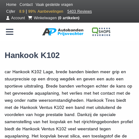
Home
Contact
Vaak gestelde vragen
|
Cijfer
8.9
99%
Aanbevelingen
5403 Reviews
Account
Winkelwagen
(0 artikelen)
Hankook K102
car Hankook K102 Lage, brede banden bieden meer grip en
stuurprecisie op een droog wegdek en geven een auto een
sportieve uitstraling. Brede banden verhogen echter de kans op
het gevreesde aquaplaning, het verlies met het contact met de
weg onder natte weersomstandigheden. Hankook Tires biedt
met de Hankook Ventus K102 een band met uitsluitend de
voordelen van hoge prestatie band. Dankzij de speciale
samenstelling van het loopvlak en het rijrichtinggebonden profiel
biedt de Hankook Ventus K102 veel weerstand tegen
aquaplaning. Het loopvlak bevat silica, een toeslagstof die de