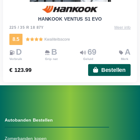
HANKOOK VENTUS S1 EVO
225 / 35 R 18 87Y
Meer info
8.5
Kwaliteitsscore
D
B
69
A
Verbruik
Grip nat
Geluid
Merk
€ 123.99
Bestellen
Autobanden Bestellen
Zomerbanden kopen