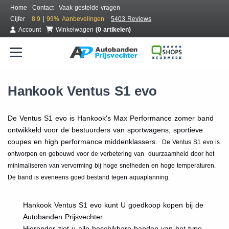
Home
Contact
Vaak gestelde vragen
|
Cijfer
8.9
99%
Aanbevelingen
5403 Reviews
Account
Winkelwagen
(0 artikelen)
Hankook Ventus S1 evo
De Ventus S1 evo is Hankook's Max Performance zomer band
ontwikkeld voor de bestuurders van sportwagens, sportieve
coupes en high performance middenklassers.
De Ventus S1 evo is
ontworpen en gebouwd voor de verbetering van duurzaamheid door het
minimaliseren van vervorming bij hoge snelheden en hoge temperaturen.
De band is eveneens goed bestand tegen aquaplanning.
Hankook Ventus S1 evo kunt U goedkoop kopen bij de
Autobanden Prijsvechter.
Hieronder ziet u alle beschikbare banden van het type