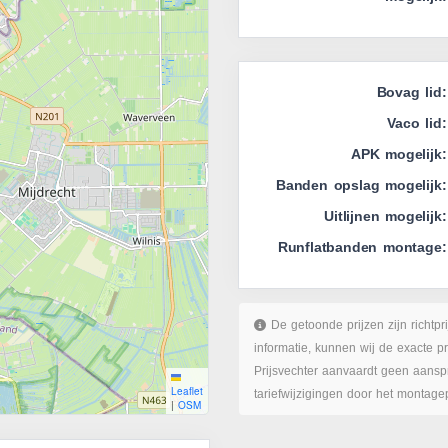
Bovag lid:
Vaco lid:
APK mogelijk:
Banden opslag mogelijk:
Uitlijnen mogelijk:
Runflatbanden montage:
De getoonde prijzen zijn richtpr
informatie, kunnen wij de exacte p
Prijsvechter aanvaardt geen aanspr
Leaflet
tariefwijzigingen door het montage
|
OSM