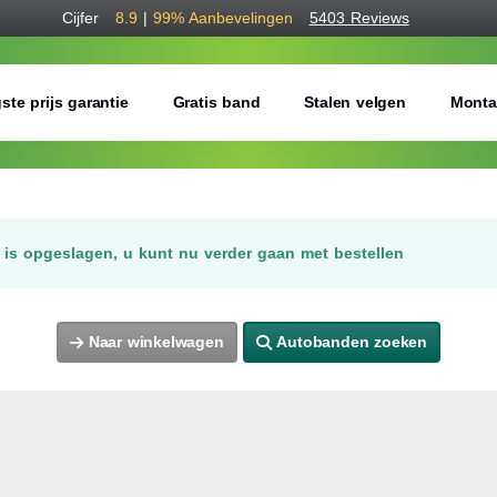
Cijfer
8.9
|
99%
Aanbevelingen
5403 Reviews
ste prijs garantie
Gratis band
Stalen velgen
Monta
is opgeslagen, u kunt nu verder gaan met bestellen
Naar winkelwagen
Autobanden zoeken