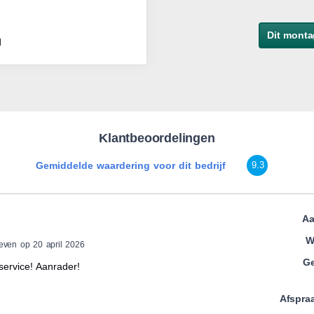
Dit monta
d
Klantbeoordelingen
Gemiddelde waardering voor dit bedrijf
9.3
Aa
W
even op 20 april 2026
Ge
service! Aanrader!
Afspra