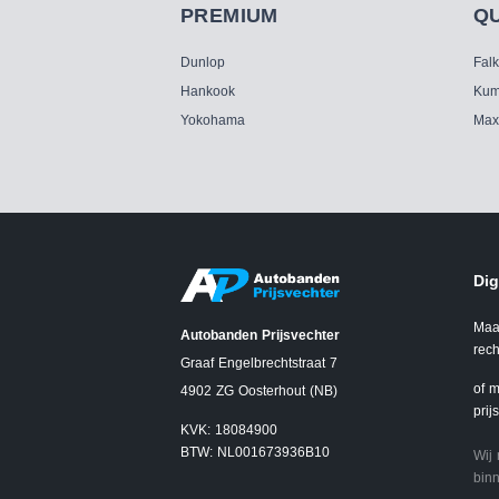
PREMIUM
Q
Dunlop
Fal
Hankook
Kum
Yokohama
Max
Dig
Maa
Autobanden Prijsvechter
rech
Graaf Engelbrechtstraat 7
of m
4902 ZG Oosterhout (NB)
prij
KVK: 18084900
BTW: NL001673936B10
Wij
binn