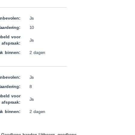
nbevolen:
Ja
aardering:
10
beld voor
Ja
afspraak:
ak binnen:
2 dagen
nbevolen:
Ja
aardering:
8
beld voor
Ja
afspraak:
ak binnen:
2 dagen
, Goedkope banden Uithoorn, goedkope