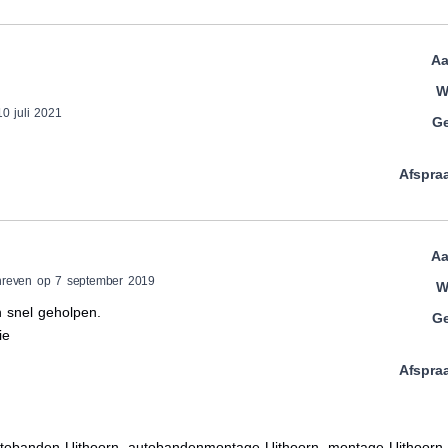
Aa
W
0 juli 2021
Ge
Afspra
Aa
hreven op 7 september 2019
W
n snel geholpen.
Ge
ie
Afspra
tobanden Uithoorn, autobandenmontage Uithoorn, montage Uithoorn