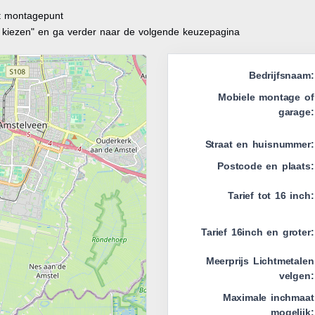
it montagepunt
t kiezen" en ga verder naar de volgende keuzepagina
Bedrijfsnaam:
Mobiele montage of
garage:
Straat en huisnummer:
Postcode en plaats:
Tarief tot 16 inch:
Tarief 16inch en groter:
Meerprijs Lichtmetalen
velgen:
Maximale inchmaat
mogelijk: