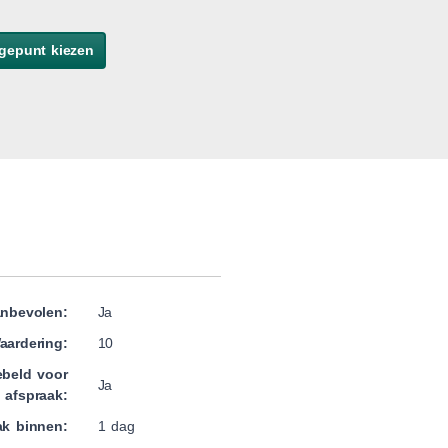
gepunt kiezen
nbevolen:
Ja
aardering:
10
beld voor
Ja
afspraak:
ak binnen:
1 dag