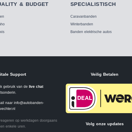
UALITY & BUDGET
SPECIALISTISCH
ken
Caravanbanden
ho
Winterbanden
xis
Banden elektrische autos
itale Support
Veilig Betalen
k gebruik van de
live chat
tsonderin.
ail naar
info@autobanden-
svechter.nl
 reageren op werkdagen doorgaans
Volg onze updates
en enkele uren.