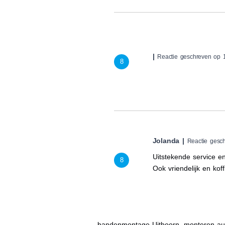
|
Reactie geschreven op 1
8
Jolanda |
Reactie gesc
Uitstekende service e
8
Ook vriendelijk en koff
bandenmontage Uithoorn, monteren au