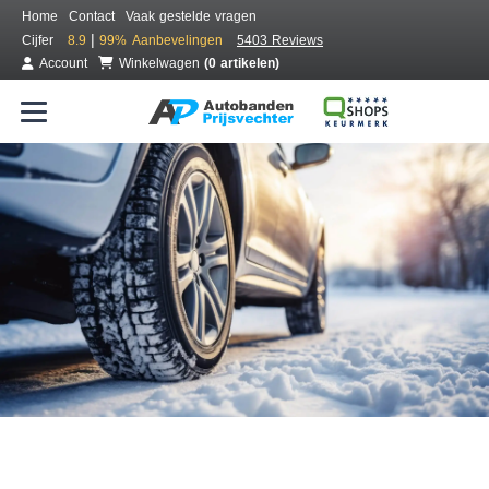
Home
Contact
Vaak gestelde vragen
|
Cijfer
8.9
99%
Aanbevelingen
5403 Reviews
Account
Winkelwagen
(0 artikelen)
Bestel voordelig winterbanden
Gratis bezorgd of montage bij jou in de buurt
Seizoen:
Merken:
Breedte:
Hoogte:
Inch: