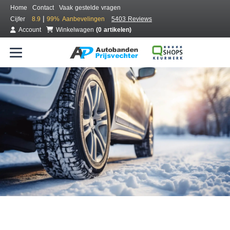
Home
Contact
Vaak gestelde vragen
|
Cijfer
8.9
99%
Aanbevelingen
5403 Reviews
Account
Winkelwagen
(0 artikelen)
Bestel voordelig winterbanden
Gratis bezorgd of montage bij jou in de buurt
Seizoen:
Merken:
Breedte:
Hoogte:
Inch: