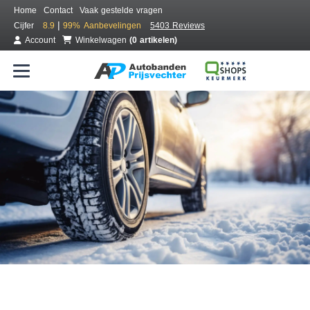
Home
Contact
Vaak gestelde vragen
|
Cijfer
8.9
99%
Aanbevelingen
5403 Reviews
Account
Winkelwagen
(0 artikelen)
Bestel voordelig winterbanden
Gratis bezorgd of montage bij jou in de buurt
Seizoen:
Merken:
Breedte:
Hoogte:
Inch: