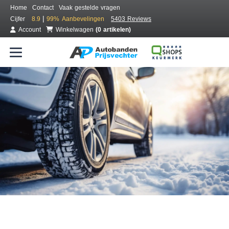
Home
Contact
Vaak gestelde vragen
|
Cijfer
8.9
99%
Aanbevelingen
5403 Reviews
Account
Winkelwagen
(0 artikelen)
Bestel voordelig winterbanden
Gratis bezorgd of montage bij jou in de buurt
Seizoen:
Merken:
Breedte:
Hoogte:
Inch: