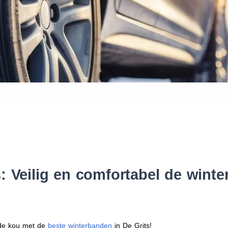
Waar vind ik de maat van mijn
Help mij met bestellen
: Veilig en comfortabel de wint
r de kou met de
beste winterbanden
in De Grits!