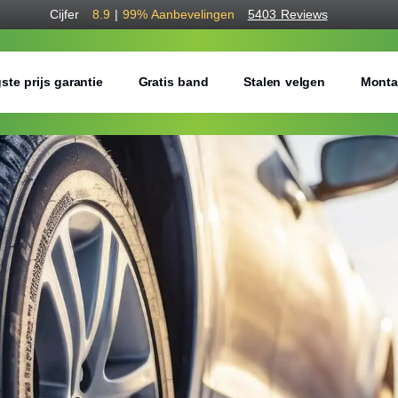
Cijfer
8.9
|
99%
Aanbevelingen
5403 Reviews
ste prijs garantie
Gratis band
Stalen velgen
Monta
Bestel voordelig w
Gratis bezorgd of montage 
Seizoen:
Breedte:
Hoogte: