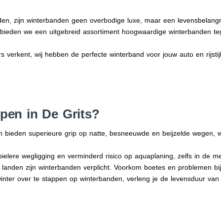
en, zijn winterbanden geen overbodige luxe, maar een levensbelangri
n bieden we een uitgebreid assortiment hoogwaardige winterbanden te
rs verkent, wij hebben de perfecte winterband voor jouw auto en rijstijl
en in De Grits?
n bieden superieure grip op natte, besneeuwde en beijzelde wegen, w
bielere wegligging en verminderd risico op aquaplaning, zelfs in de 
e landen zijn winterbanden verplicht. Voorkom boetes en problemen bi
winter over te stappen op winterbanden, verleng je de levensduur van