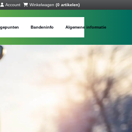
Account
Winkelwagen
(0 artikelen)
gepunten
Bandeninfo
Algemene informatie
interbanden
bij jou in de buurt
Merken:
Inch: