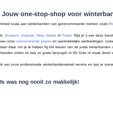
: Jouw one-stop-shop voor winterban
en breed scala aan winterbanden van gerenommeerde merken zoals
Mi
ls:
Duraturn
,
Imperial
,
Atlas
,
Radar
of
Tristar
. Rijd je 1 van deze band
r van onze
concurrerende prijzen
en aantrekkelijke aanbiedingen, zodat j
an klaar om je te helpen bij het kiezen van de juiste winterbanden voo
erbanden online en laat ze gratis bezorgen in De Grits of maak direc
 van onze professionele winterbandenwissel service en laat je zomer
ts was nog nooit zo makkelijk!