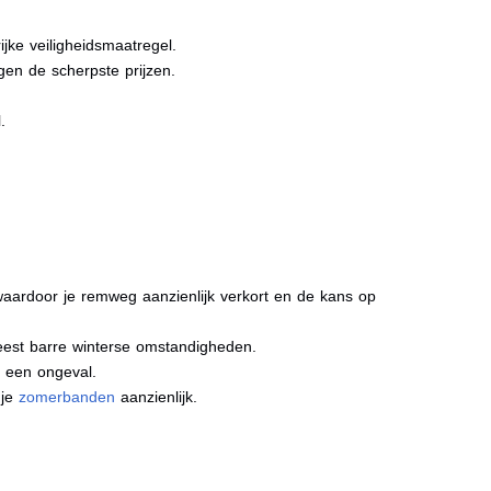
jke veiligheidsmaatregel.
gen de scherpste prijzen.
.
aardoor je remweg aanzienlijk verkort en de kans op
meest barre winterse omstandigheden.
j een ongeval.
 je
zomerbanden
aanzienlijk.