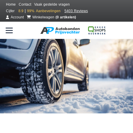
Home
Contact
Vaak gestelde vragen
|
Cijfer
8.9
99%
Aanbevelingen
5403 Reviews
Account
Winkelwagen
(0 artikelen)
Bestel voordelig winterbanden
Gratis bezorgd of montage bij jou in de buurt
Seizoen:
Merken:
Breedte:
Hoogte:
Inch: