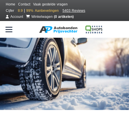
Home
Contact
Vaak gestelde vragen
|
Cijfer
8.9
99%
Aanbevelingen
5403 Reviews
Account
Winkelwagen
(0 artikelen)
Bestel voordelig winterbanden
Gratis bezorgd of montage bij jou in de buurt
Seizoen:
Merken:
Breedte:
Hoogte:
Inch: