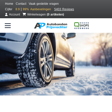
Home
Contact
Vaak gestelde vragen
|
Cijfer
8.9
99%
Aanbevelingen
5403 Reviews
Account
Winkelwagen
(0 artikelen)
Bestel voordelig winterbanden
Gratis bezorgd of montage bij jou in de buurt
Seizoen:
Merken:
Breedte:
Hoogte:
Inch: