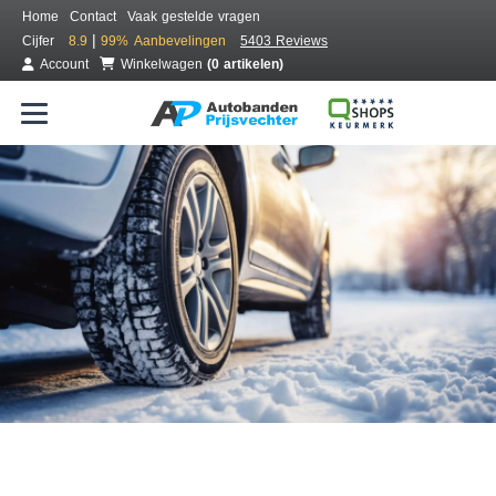
Home
Contact
Vaak gestelde vragen
|
Cijfer
8.9
99%
Aanbevelingen
5403 Reviews
Account
Winkelwagen
(0 artikelen)
Bestel voordelig winterbanden
Gratis bezorgd of montage bij jou in de buurt
Seizoen:
Merken:
Breedte:
Hoogte:
Inch: