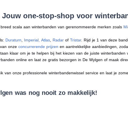
: Jouw one-stop-shop voor winterba
en breed scala aan winterbanden van gerenommeerde merken zoals
Mi
ls:
Duraturn
,
Imperial
,
Atlas
,
Radar
of
Tristar
. Rijd je 1 van deze band
r van onze
concurrerende prijzen
en aantrekkelijke aanbiedingen, zodat j
an klaar om je te helpen bij het kiezen van de juiste winterbanden voo
erbanden online en laat ze gratis bezorgen in De Wylgen of maak dir
 van onze professionele winterbandenwissel service en laat je zomer
gen was nog nooit zo makkelijk!