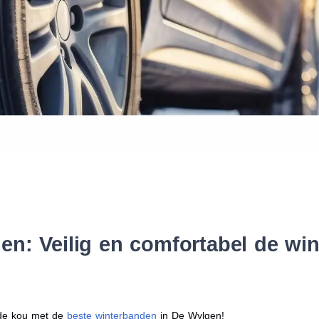
Waar vind ik de maat van mijn
Help mij met bestellen
n: Veilig en comfortabel de wi
r de kou met de
beste winterbanden
in De Wylgen!