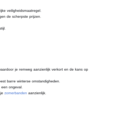
jke veiligheidsmaatregel.
gen de scherpste prijzen.
ijl.
aardoor je remweg aanzienlijk verkort en de kans op
meest barre winterse omstandigheden.
j een ongeval.
 je
zomerbanden
aanzienlijk.