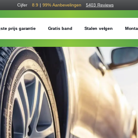
Cijfer
8.9
|
99%
Aanbevelingen
5403 Reviews
ste prijs garantie
Gratis band
Stalen velgen
Monta
Bestel voordelig w
Gratis bezorgd of montage 
Seizoen:
Breedte:
Hoogte: