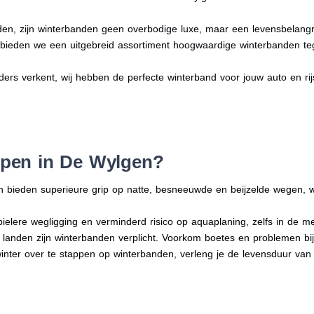
en, zijn winterbanden geen overbodige luxe, maar een levensbelangri
n bieden we een uitgebreid assortiment hoogwaardige winterbanden te
ders verkent, wij hebben de perfecte winterband voor jouw auto en rijst
pen in De Wylgen?
n bieden superieure grip op natte, besneeuwde en beijzelde wegen, w
bielere wegligging en verminderd risico op aquaplaning, zelfs in de 
e landen zijn winterbanden verplicht. Voorkom boetes en problemen bi
winter over te stappen op winterbanden, verleng je de levensduur van