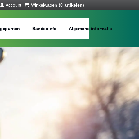
Account
Winkelwagen
(0 artikelen)
gepunten
Bandeninfo
Algemene informatie
interbanden
bij jou in de buurt
Merken:
Inch: