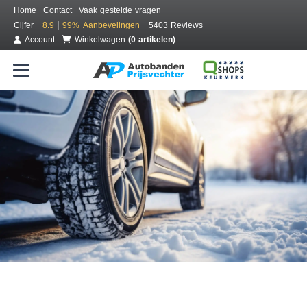
Home
Contact
Vaak gestelde vragen
|
Cijfer
8.9
99%
Aanbevelingen
5403 Reviews
Account
Winkelwagen
(0 artikelen)
Bestel voordelig winterbanden
Gratis bezorgd of montage bij jou in de buurt
Seizoen:
Merken:
Breedte:
Hoogte:
Inch: