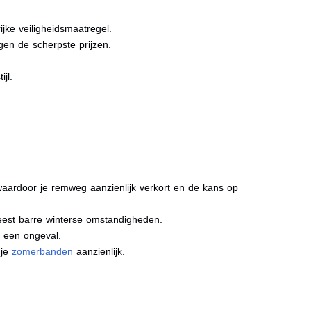
jke veiligheidsmaatregel.
gen de scherpste prijzen.
jl.
aardoor je remweg aanzienlijk verkort en de kans op
meest barre winterse omstandigheden.
j een ongeval.
 je
zomerbanden
aanzienlijk.