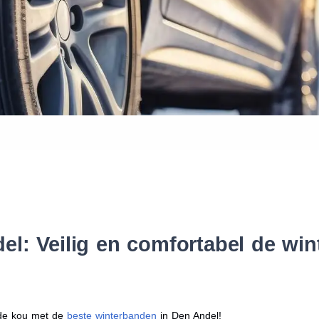
Waar vind ik de maat van mijn
Help mij met bestellen
l: Veilig en comfortabel de wi
r de kou met de
beste winterbanden
in Den Andel!