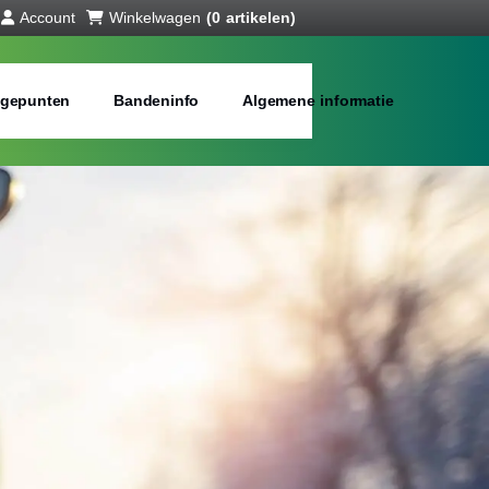
Account
Winkelwagen
(0 artikelen)
gepunten
Bandeninfo
Algemene informatie
interbanden
bij jou in de buurt
Merken:
Inch: