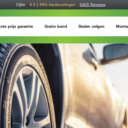
Cijfer
8.9
|
99%
Aanbevelingen
5403 Reviews
ste prijs garantie
Gratis band
Stalen velgen
Monta
Bestel voordelig w
Gratis bezorgd of montage 
Seizoen:
Breedte:
Hoogte: