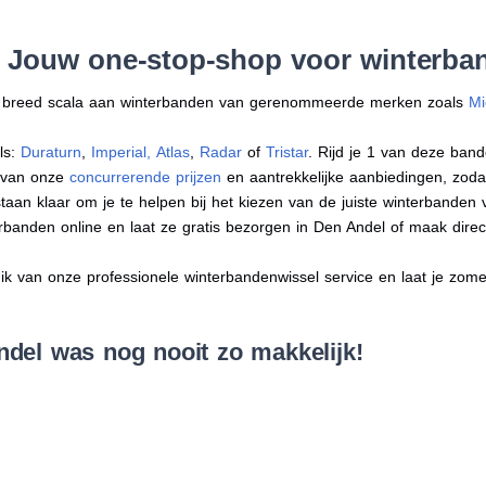
: Jouw one-stop-shop voor winterba
en breed scala aan winterbanden van gerenommeerde merken zoals
Mi
ls:
Duraturn
,
Imperial
,
Atlas
,
Radar
of
Tristar
. Rijd je 1 van deze band
r van onze
concurrerende prijzen
en aantrekkelijke aanbiedingen, zodat j
an klaar om je te helpen bij het kiezen van de juiste winterbanden voo
erbanden online en laat ze gratis bezorgen in Den Andel of maak dir
 van onze professionele winterbandenwissel service en laat je zomer
del was nog nooit zo makkelijk!