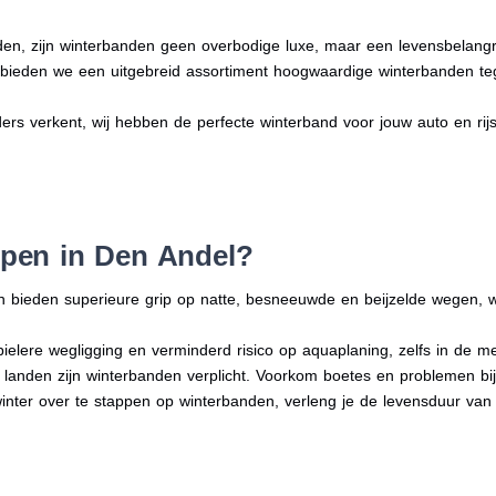
en, zijn winterbanden geen overbodige luxe, maar een levensbelangri
n bieden we een uitgebreid assortiment hoogwaardige winterbanden te
ders verkent, wij hebben de perfecte winterband voor jouw auto en rijsti
pen in Den Andel?
n bieden superieure grip op natte, besneeuwde en beijzelde wegen, w
bielere wegligging en verminderd risico op aquaplaning, zelfs in de 
e landen zijn winterbanden verplicht. Voorkom boetes en problemen bi
winter over te stappen op winterbanden, verleng je de levensduur van