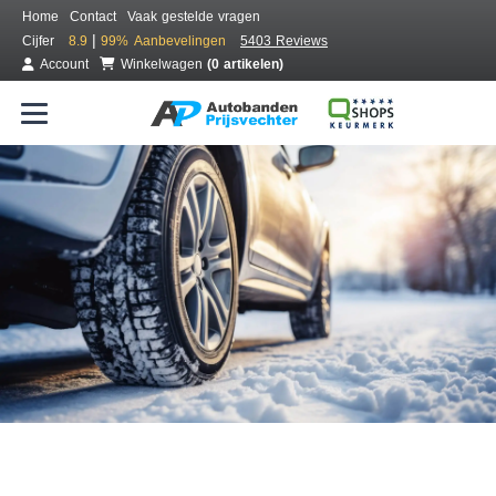
Home
Contact
Vaak gestelde vragen
|
Cijfer
8.9
99%
Aanbevelingen
5403 Reviews
Account
Winkelwagen
(0 artikelen)
Bestel voordelig winterbanden
Gratis bezorgd of montage bij jou in de buurt
Seizoen:
Merken:
Breedte:
Hoogte:
Inch: