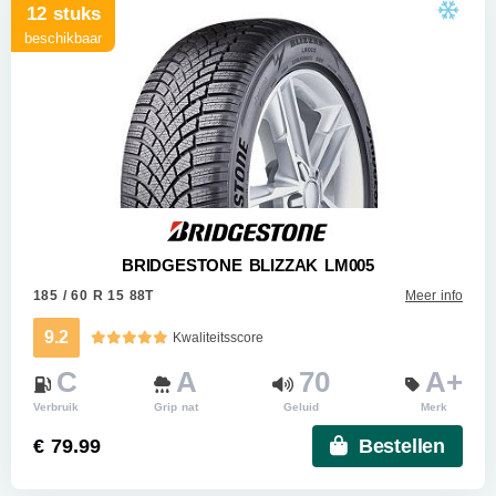
12 stuks
beschikbaar
BRIDGESTONE BLIZZAK LM005
185 / 60 R 15 88T
Meer info
9.2
Kwaliteitsscore
C
A
70
A+
Verbruik
Grip nat
Geluid
Merk
€ 79.99
Bestellen