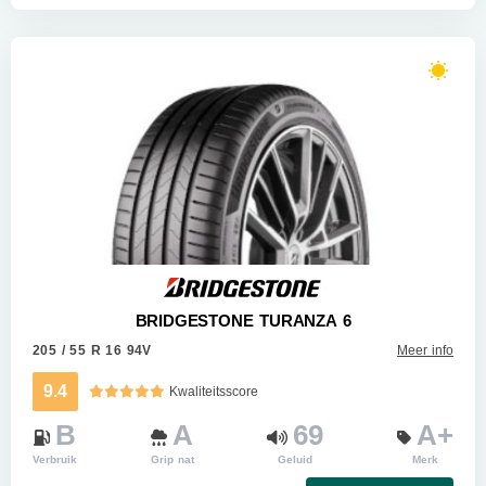
BRIDGESTONE TURANZA 6
205 / 55 R 16 94V
Meer info
9.4
Kwaliteitsscore
B
A
69
A+
Verbruik
Grip nat
Geluid
Merk