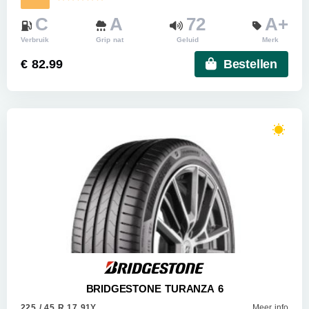
C
A
72
A+
Verbruik
Grip nat
Geluid
Merk
€ 82.99
Bestellen
BRIDGESTONE TURANZA 6
225 / 45 R 17 91Y
Meer info