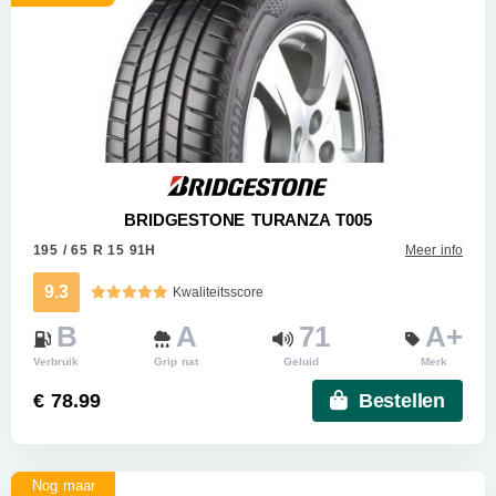
BRIDGESTONE TURANZA T005
195 / 65 R 15 91H
Meer info
9.3
Kwaliteitsscore
B
A
71
A+
Verbruik
Grip nat
Geluid
Merk
€ 78.99
Bestellen
Nog maar