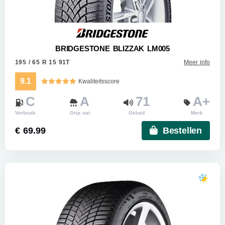
BRIDGESTONE BLIZZAK LM005
195 / 65 R 15 91T
Meer info
9.1
Kwaliteitsscore
C
A
71
A+
Verbruik
Grip nat
Geluid
Merk
€ 69.99
Bestellen