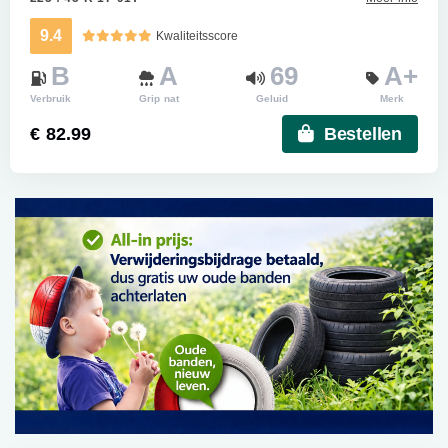
9.4
Kwaliteitsscore
B
A
69
A+
Verbruik
Grip nat
Geluid
Merk
€ 82.99
Bestellen