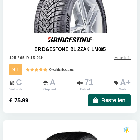
BRIDGESTONE BLIZZAK LM005
195 / 65 R 15 91H
Meer info
9.1
Kwaliteitsscore
C
A
71
A+
Verbruik
Grip nat
Geluid
Merk
€ 75.99
Bestellen