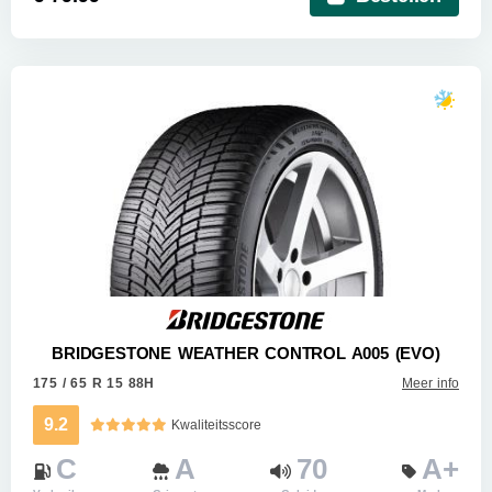
BRIDGESTONE WEATHER CONTROL A005 (EVO)
175 / 65 R 15 88H
Meer info
9.2
Kwaliteitsscore
C
A
70
A+