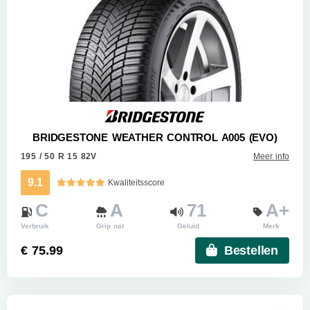
BRIDGESTONE WEATHER CONTROL A005 (EVO)
195 / 50 R 15 82V
Meer info
9.1
Kwaliteitsscore
C
A
71
A+
Verbruik
Grip nat
Geluid
Merk
€ 75.99
Bestellen