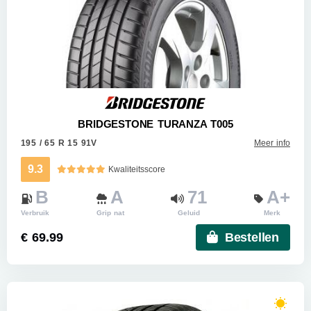
BRIDGESTONE TURANZA T005
195 / 65 R 15 91V
Meer info
9.3
Kwaliteitsscore
B
A
71
A+
Verbruik
Grip nat
Geluid
Merk
€ 69.99
Bestellen