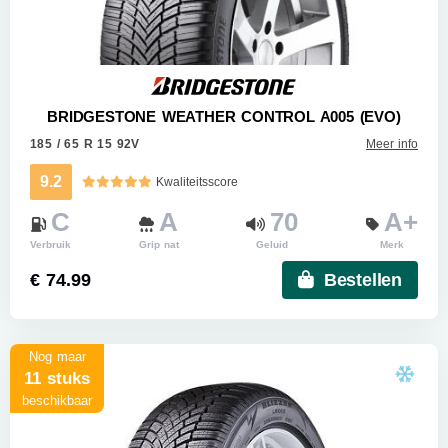
BRIDGESTONE WEATHER CONTROL A005 (EVO)
185 / 65 R 15 92V
Meer info
9.2
Kwaliteitsscore
C
A
70
A+
Verbruik
Grip nat
Geluid
Merk
€ 74.99
Bestellen
Nog maar
11 stuks
beschikbaar