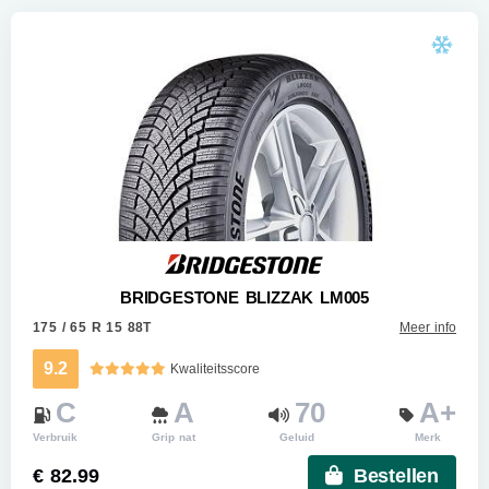
BRIDGESTONE BLIZZAK LM005
175 / 65 R 15 88T
Meer info
9.2
Kwaliteitsscore
C
A
70
A+
Verbruik
Grip nat
Geluid
Merk
€ 82.99
Bestellen