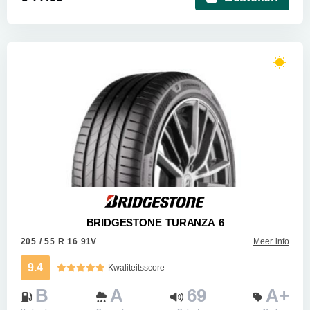
BRIDGESTONE TURANZA 6
205 / 55 R 16 91V
Meer info
9.4
Kwaliteitsscore
B
A
69
A+