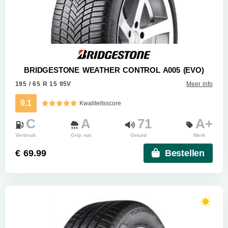
BRIDGESTONE WEATHER CONTROL A005 (EVO)
195 / 65 R 15 95V
Meer info
9.1
Kwaliteitsscore
C
A
71
A+
Verbruik
Grip nat
Geluid
Merk
€ 69.99
Bestellen