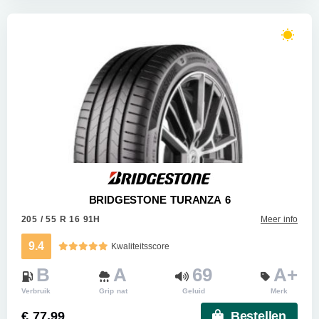
BRIDGESTONE TURANZA 6
205 / 55 R 16 91H
Meer info
9.4
Kwaliteitsscore
B
A
69
A+
Verbruik
Grip nat
Geluid
Merk
€ 77.99
Bestellen