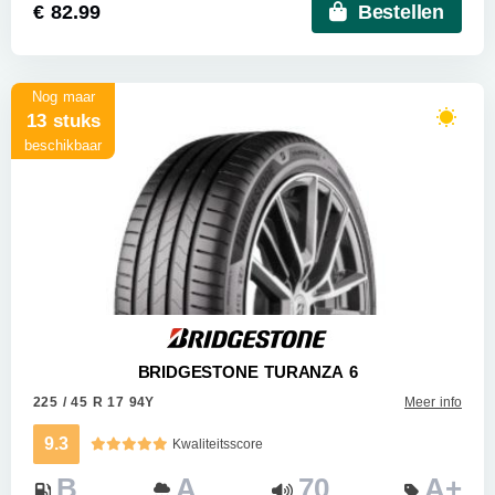
€ 82.99
Bestellen
Nog maar
13 stuks
beschikbaar
BRIDGESTONE TURANZA 6
225 / 45 R 17 94Y
Meer info
9.3
Kwaliteitsscore
B
A
70
A+