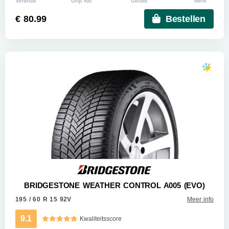
Verbruik
Grip nat
Geluid
Merk
€ 80.99
Bestellen
BRIDGESTONE WEATHER CONTROL A005 (EVO)
195 / 60 R 15 92V
Meer info
9.1
Kwaliteitsscore