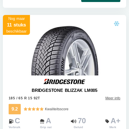
Nog maar
11 stuks
beschikbaar
BRIDGESTONE BLIZZAK LM005
185 / 65 R 15 92T
Meer info
9.2
Kwaliteitsscore
C
A
70
A+
Verbruik
Grip nat
Geluid
Merk