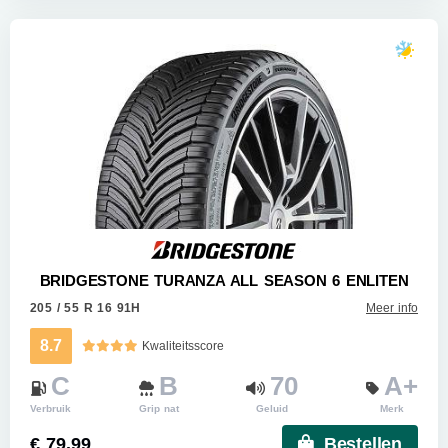
BRIDGESTONE TURANZA ALL SEASON 6 ENLITEN
205 / 55 R 16 91H
Meer info
8.7
Kwaliteitsscore
C
B
70
A+
Verbruik
Grip nat
Geluid
Merk
€ 79.99
Bestellen