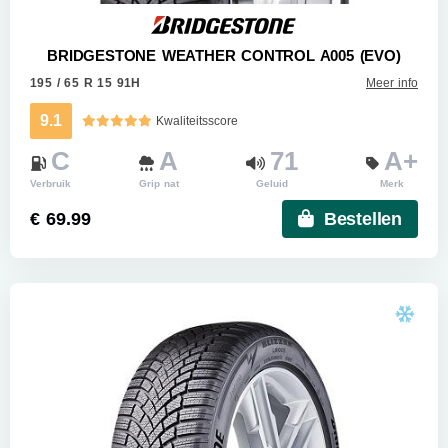
BRIDGESTONE WEATHER CONTROL A005 (EVO)
195 / 65 R 15 91H
Meer info
9.1
Kwaliteitsscore
C
A
71
A+
Verbruik
Grip nat
Geluid
Merk
€ 69.99
Bestellen