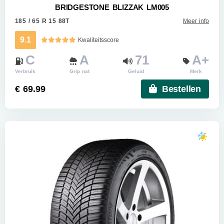
BRIDGESTONE BLIZZAK LM005
185 / 65 R 15 88T
Meer info
9.1
Kwaliteitsscore
C
A
71
A+
Verbruik
Grip nat
Geluid
Merk
€ 69.99
Bestellen