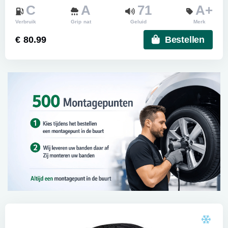
C
A
71
A+
Verbruik
Grip nat
Geluid
Merk
€ 80.99
Bestellen