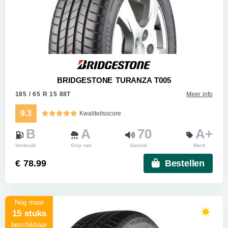
BRIDGESTONE TURANZA T005
185 / 65 R 15 88T
Meer info
9.3
Kwaliteitsscore
B
A
70
A+
Verbruik
Grip nat
Geluid
Merk
€ 78.99
Bestellen
Nog maar
15 stuks
beschikbaar