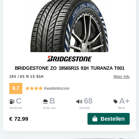
BRIDGESTONE ZO 19565R15 91H TURANZA T001
195 / 65 R 15 91H
Meer info
8.7
Kwaliteitsscore
C
B
68
A+
Verbruik
Grip nat
Geluid
Merk
€ 72.99
Bestellen