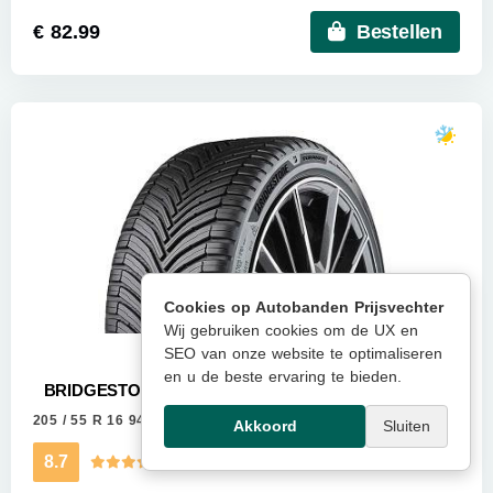
€ 82.99
Bestellen
Cookies op Autobanden Prijsvechter
Wij gebruiken cookies om de UX en
SEO van onze website te optimaliseren
en u de beste ervaring te bieden.
BRIDGESTONE TURANZA ALL SEASON 6 ENLITEN
205 / 55 R 16 94V
Meer info
Akkoord
Sluiten
8.7
Kwaliteitsscore