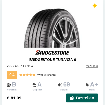
BRIDGESTONE TURANZA 6
225 / 45 R 17 91W
Meer info
9.4
Kwaliteitsscore
B
A
69
A+
Verbruik
Grip nat
Geluid
Merk
€ 81.99
Bestellen