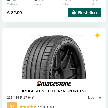
Verbruik
Grip nat
Geluid
Merk
€ 82.99
Bestellen
BRIDGESTONE POTENZA SPORT EVO
225 / 45 R 17 94Y
Meer info
9.1
Kwaliteitsscore