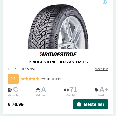
BRIDGESTONE BLIZZAK LM005
195 / 65 R 15 95T
Meer info
9.1
Kwaliteitsscore
C
A
71
A+
Verbruik
Grip nat
Geluid
Merk
€ 76.99
Bestellen