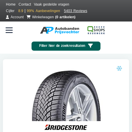
Home
Contact
Vaak gestelde vragen
|
Cijfer
8.9
99%
Aanbevelingen
5403 Reviews
Account
Winkelwagen
(0 artikelen)
Filter hier de zoekresultaten