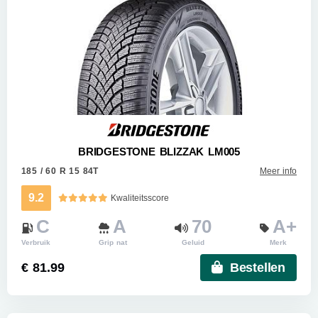
BRIDGESTONE BLIZZAK LM005
185 / 60 R 15 84T
Meer info
9.2
Kwaliteitsscore
C
A
70
A+
Verbruik
Grip nat
Geluid
Merk
€ 81.99
Bestellen