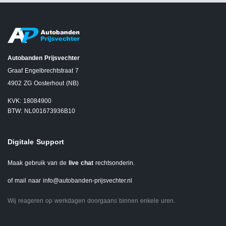
Autobanden Prijsvechter
Graaf Engelbrechtstraat 7
4902 ZG Oosterhout (NB)
KVK: 18084900
BTW: NL001673936B10
Digitale Support
Maak gebruik van de
live chat
rechtsonderin.
of mail naar
info@autobanden-prijsvechter.nl
Wij reageren op werkdagen doorgaans binnen enkele uren.