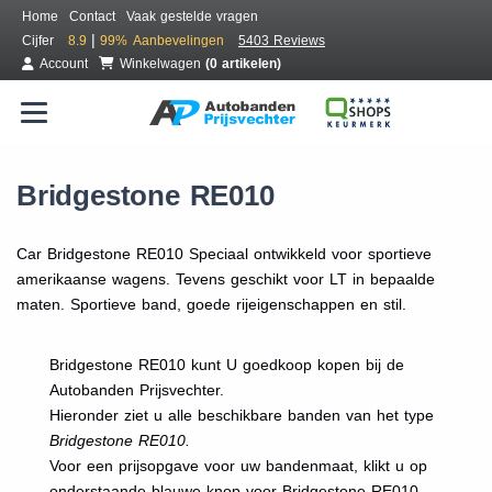
Home
Contact
Vaak gestelde vragen
|
Cijfer
8.9
99%
Aanbevelingen
5403 Reviews
Account
Winkelwagen
(0 artikelen)
Bridgestone RE010
Car Bridgestone RE010 Speciaal ontwikkeld voor sportieve
amerikaanse wagens. Tevens geschikt voor LT in bepaalde
maten. Sportieve band, goede rijeigenschappen en stil.
Bridgestone RE010 kunt U goedkoop kopen bij de
Autobanden Prijsvechter.
Hieronder ziet u alle beschikbare banden van het type
Bridgestone RE010.
Voor een prijsopgave voor uw bandenmaat, klikt u op
onderstaande blauwe knop voor Bridgestone RE010