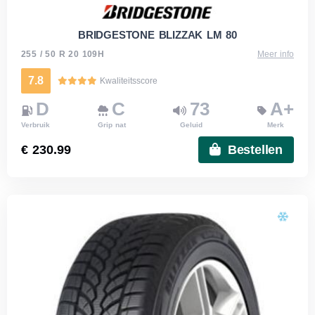
BRIDGESTONE BLIZZAK LM 80
255 / 50 R 20 109H
Meer info
7.8
Kwaliteitsscore
D
C
73
A+
Verbruik
Grip nat
Geluid
Merk
€ 230.99
Bestellen