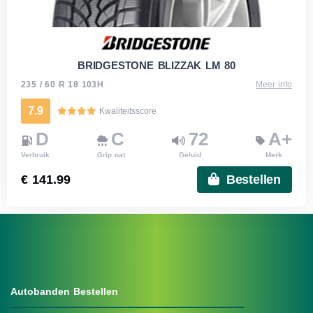
BRIDGESTONE BLIZZAK LM 80
235 / 60 R 18 103H
Meer info
7.9
Kwaliteitsscore
D
C
72
A+
Verbruik
Grip nat
Geluid
Merk
€ 141.99
Bestellen
Autobanden Bestellen