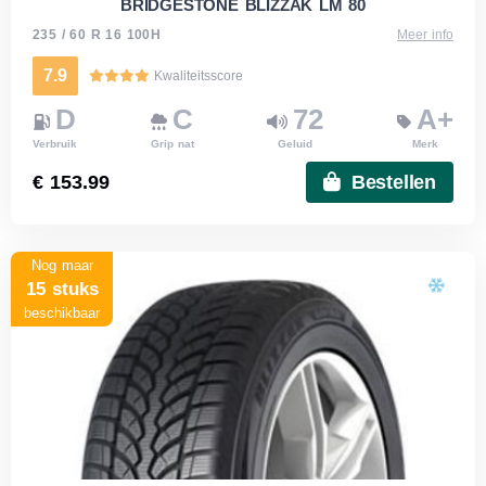
BRIDGESTONE BLIZZAK LM 80
235 / 60 R 16 100H
Meer info
7.9
Kwaliteitsscore
D
C
72
A+
Verbruik
Grip nat
Geluid
Merk
€ 153.99
Bestellen
Nog maar
15 stuks
beschikbaar