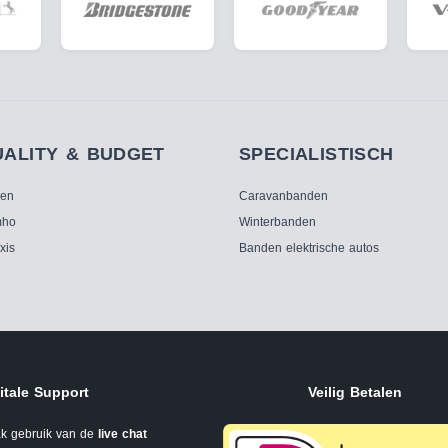
UALITY & BUDGET
SPECIALISTISCH
ken
Caravanbanden
ho
Winterbanden
xis
Banden elektrische autos
itale Support
Veilig Betalen
k gebruik van de
live chat