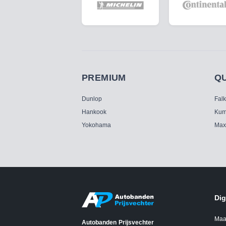
PREMIUM
Q
Dunlop
Fal
Hankook
Kum
Yokohama
Max
Dig
Maa
Autobanden Prijsvechter