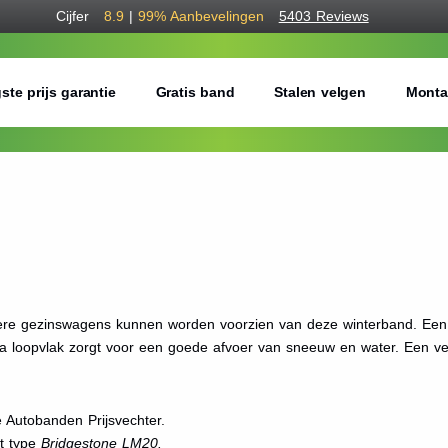
Cijfer
8.9
|
99%
Aanbevelingen
5403 Reviews
ste prijs garantie
Gratis band
Stalen velgen
Monta
tere gezinswagens kunnen worden voorzien van deze winterband. Een 
ica loopvlak zorgt voor een goede afvoer van sneeuw en water. Een v
 Autobanden Prijsvechter.
et type
Bridgestone LM20.