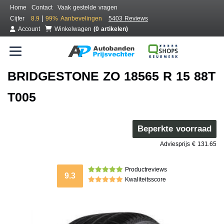
Home
Contact
Vaak gestelde vragen
|
Cijfer
8.9
99%
Aanbevelingen
5403 Reviews
Account
Winkelwagen
(0 artikelen)
BRIDGESTONE ZO 18565 R 15 88T
T005
Beperkte voorraad
Adviesprijs € 131.65
Productreviews
9.3
Kwaliteitsscore