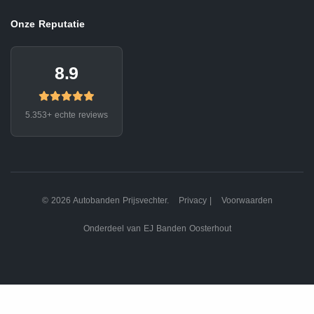
Onze Reputatie
8.9
5.353+ echte reviews
© 2026 Autobanden Prijsvechter.
Privacy
|
Voorwaarden
Onderdeel van EJ Banden Oosterhout