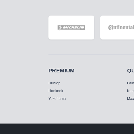
PREMIUM
Q
Dunlop
Fal
Hankook
Kum
Yokohama
Max