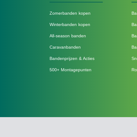
Zomerbanden kopen
Ba
Winterbanden kopen
Ba
All-season banden
Ba
Caravanbanden
Ba
Bandenprijzen & Acties
Sn
500+ Montagepunten
Ro