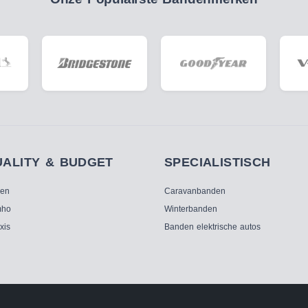
UALITY & BUDGET
SPECIALISTISCH
ken
Caravanbanden
ho
Winterbanden
xis
Banden elektrische autos