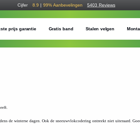
Cijfer
8.9
|
99%
Aanbevelingen
5403 Reviews
ste prijs garantie
Gratis band
Stalen velgen
Monta
eeft.
jdens de winterse dagen. Ook de sneeuwvlokcodering ontreekt niet uiteraard. Goed