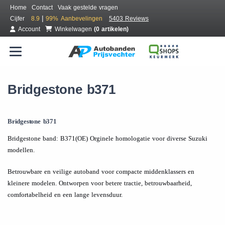
Home
Contact
Vaak gestelde vragen
|
Cijfer
8.9
99%
Aanbevelingen
5403 Reviews
Account
Winkelwagen
(0 artikelen)
Bridgestone b371
Bridgestone b371
Bridgestone band: B371(OE) Orginele homologatie voor diverse Suzuki
modellen.
Betrouwbare en veilige autoband voor compacte middenklassers en
kleinere modelen. Ontworpen voor betere tractie, betrouwbaarheid,
comfortabelheid en een lange levensduur.