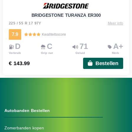
BRIDGESTONE TURANZA ER300
225 / 55 R 17 97Y
Meer info
7.9
Kwaliteitsscore
D
C
71
A+
Verbruik
Grip nat
Geluid
Merk
€ 143.99
Bestellen
Autobanden Bestellen
Zomerbanden kopen